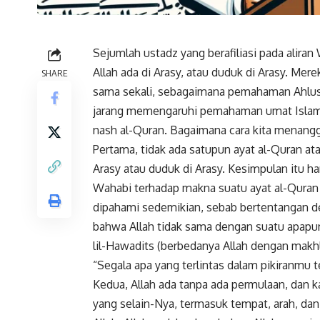
Sejumlah ustadz yang berafiliasi pada alir
Allah ada di Arasy, atau duduk di Arasy. Me
SHARE
sama sekali, sebagaimana pemahaman Ahlusu
jarang memengaruhi pemahaman umat Islam 
nash al-Quran. Bagaimana cara kita menang
Pertama, tidak ada satupun ayat al-Quran a
Arasy atau duduk di Arasy. Kesimpulan itu 
Wahabi terhadap makna suatu ayat al-Quran 
dipahami sedemikian, sebab bertentangan d
bahwa Allah tidak sama dengan suatu apapun.
lil-Hawadits (berbedanya Allah dengan makh
“Segala apa yang terlintas dalam pikiranmu te
Kedua, Allah ada tanpa ada permulaan, dan k
yang selain-Nya, termasuk tempat, arah, dan