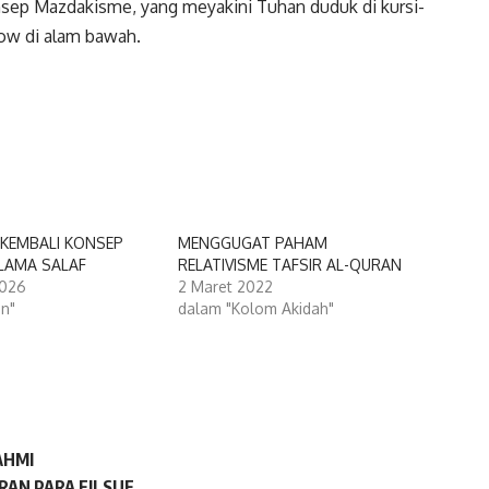
sep Mazdakisme, yang meyakini Tuhan duduk di kursi-
row di alam bawah.
KEMBALI KONSEP
MENGGUGAT PAHAM
LAMA SALAF
RELATIVISME TAFSIR AL-QURAN
2026
2 Maret 2022
an"
dalam "Kolom Akidah"
AHMI
RAN PARA FILSUF