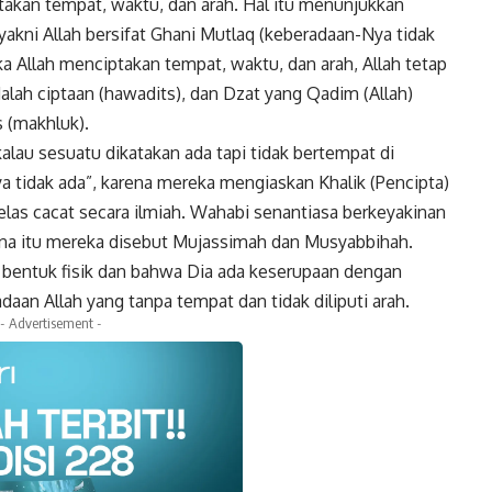
takan tempat, waktu, dan arah. Hal itu menunjukkan
akni Allah bersifat Ghani Mutlaq (keberadaan-Nya tidak
 Allah menciptakan tempat, waktu, dan arah, Allah tetap
lah ciptaan (hawadits), dan Dzat yang Qadim (Allah)
s (makhluk).
alau sesuatu dikatakan ada tapi tidak bertempat di
a tidak ada”, karena mereka mengiaskan Khalik (Pencipta)
elas cacat secara ilmiah. Wahabi senantiasa berkeyakinan
ena itu mereka disebut Mujassimah dan Musyabbihah.
bentuk fisik dan bahwa Dia ada keserupaan dengan
aan Allah yang tanpa tempat dan tidak diliputi arah.
- Advertisement -
k
Twitter