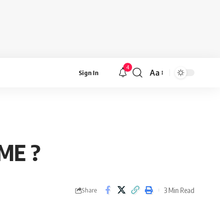
4
Aa
Sign In
Font
Resizer
ME ?
3 Min Read
Share