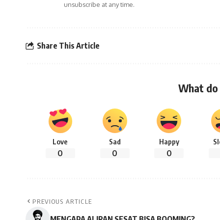
unsubscribe at any time.
Share This Article
What do 
Love
Sad
Happy
S
0
0
0
PREVIOUS ARTICLE
MENGAPA ALIRAN SESAT BISA BOOMING?