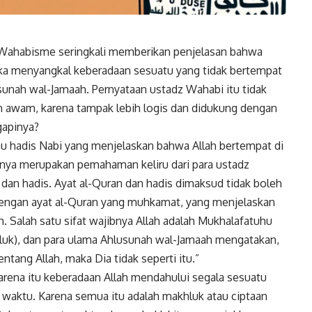
an Wahabisme seringkali memberikan penjelasan bahwa
reka menyangkal keberadaan sesuatu yang tidak bertempat
nah wal-Jamaah. Pernyataan ustadz Wahabi itu tidak
awam, karena tampak lebih logis dan didukung dengan
gapinya?
tau hadis Nabi yang menjelaskan bahwa Allah bertempat di
hanya merupakan pemahaman keliru dari para ustadz
dan hadis. Ayat al-Quran dan hadis dimaksud tidak boleh
engan ayat al-Quran yang muhkamat, yang menjelaskan
 Salah satu sifat wajibnya Allah adalah Mukhalafatuhu
luk), dan para ulama Ahlusunah wal-Jamaah mengatakan,
ntang Allah, maka Dia tidak seperti itu.”
arena itu keberadaan Allah mendahului segala sesuatu
 waktu. Karena semua itu adalah makhluk atau ciptaan