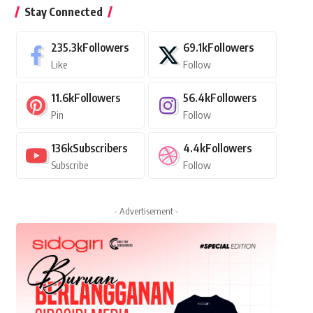
Stay Connected
235.3k
Followers
69.1k
Followers
Like
Follow
11.6k
Followers
56.4k
Followers
Pin
Follow
136k
Subscribers
4.4k
Followers
Subscribe
Follow
- Advertisement -