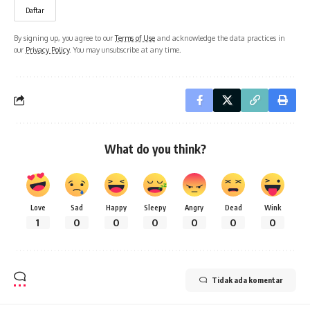
By signing up, you agree to our
Terms of Use
and acknowledge the data practices in
our
Privacy Policy
. You may unsubscribe at any time.
What do you think?
Love
Sad
Happy
Sleepy
Angry
Dead
Wink
1
0
0
0
0
0
0
Tidak ada komentar