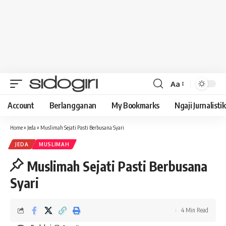
Aa
Font
Resizer
Account
Berlangganan
My Bookmarks
Ngaji Jurnalistik
Home
»
Jeda
»
Muslimah Sejati Pasti Berbusana Syari
JEDA
MUSLIMAH
Muslimah Sejati Pasti Berbusana
Syari
4 Min Read