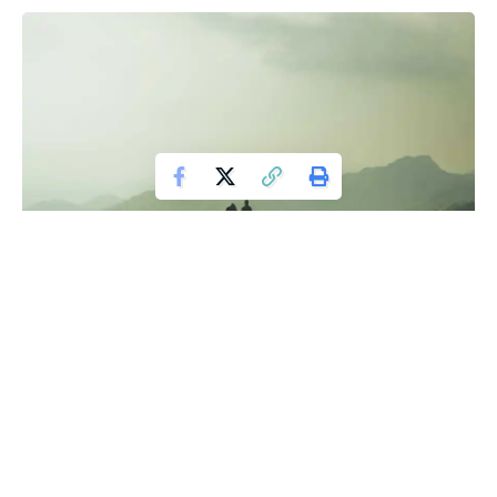
dua hamba pilihan Allah
أَحوَالِهِم . أمَّا السَّائِرُونَ فَلِأَنَّهُم لَم يَتَحَقَّقُوا الصِّدقَ مَعَ الله فِيهَا ، وَأَمَّا
الوَاصِلُونَ – فَلِأَنَّهُ غَيَّبَهُم بِشُهُودِهِ عَنهَا