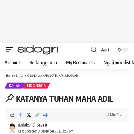
Aa
Font
Resizer
Account
Berlangganan
My Bookmarks
Ngaji Jurnalistik
Home
»
Kajian
»
SidoNesia
»
KATANYA TUHAN MAHA ADIL
KAJIAN
SIDONESIA
KATANYA TUHAN MAHA ADIL
4 Min Read
Redaksi
Last updated: 9 Desember 2022 2:55 pm