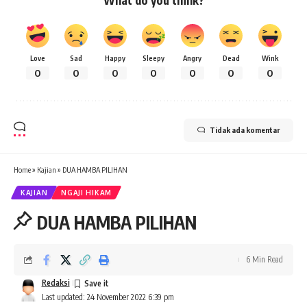
Love
Sad
Happy
Sleepy
Angry
Dead
Wink
0
0
0
0
0
0
0
Tidak ada komentar
Home
»
Kajian
»
DUA HAMBA PILIHAN
KAJIAN
NGAJI HIKAM
DUA HAMBA PILIHAN
6 Min Read
Redaksi
Last updated: 24 November 2022 6:39 pm