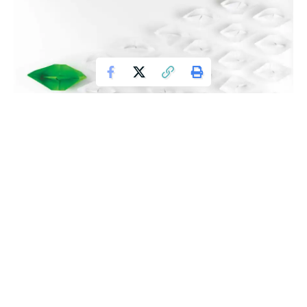
NARASI PEMIMPIN
Lihatlah! Bagaimana narasi awal yang dibangun oleh
Rasulullah. Seorang lelaki yang dulunya hanya dikenal
sebagai penggembala. Dari wilayah terpencil nan gersang
Makkah. Gelap dengan kebodohan aksara dan baca. Ummi
dan jahili.