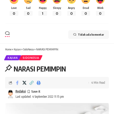
Love
Sad
Happy
Sleepy
Angry
Dead
Wink
0
0
1
0
0
0
0
Tidak ada komentar
Home
»
Kajian
»
SidoNesia
»
NARASI PEMIMPIN
KAJIAN
SIDONESIA
NARASI PEMIMPIN
4 Min Read
Redaksi
Last updated: 4 September 2022 11:15 pm