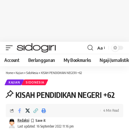
Aa
Font
Resizer
Account
Berlangganan
My Bookmarks
Ngaji Jurnalistik
Home
»
Kajian
»
SidoNesia
»
KISAH PENDIDIKAN NEGERI +62
KAJIAN
SIDONESIA
KISAH PENDIDIKAN NEGERI +62
4 Min Read
Redaksi
Last updated: 16 September 2022 11:16 pm