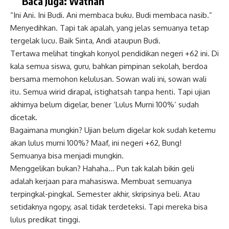
Baca Juga:
Wathan
“Ini Ani. Ini Budi. Ani membaca buku. Budi membaca nasib.”
Menyedihkan. Tapi tak apalah, yang jelas semuanya tetap
tergelak lucu. Baik Sinta, Andi ataupun Budi.
Tertawa melihat tingkah konyol pendidikan negeri +62 ini. Di
kala semua siswa, guru, bahkan pimpinan sekolah, berdoa
bersama memohon kelulusan.
Sowan
wali ini, sowan wali
itu. Semua wirid dirapal, istighatsah tanpa henti. Tapi ujian
akhirnya belum digelar, bener ‘Lulus Murni 100%’ sudah
dicetak.
Bagaimana mungkin? Ujian belum digelar kok sudah ketemu
akan lulus murni 100%? Maaf, ini negeri +62, Bung!
Semuanya bisa menjadi mungkin.
Menggelikan bukan? Hahaha… Pun tak kalah bikin geli
adalah kerjaan para mahasiswa. Membuat semuanya
terpingkal-pingkal. Semester akhir, skripsinya beli. Atau
setidaknya ngopy, asal tidak terdeteksi. Tapi mereka bisa
lulus predikat tinggi.