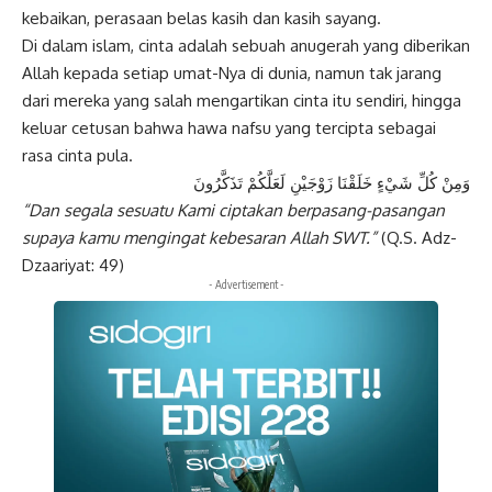
kebaikan, perasaan belas kasih dan kasih sayang.
Di dalam islam, cinta adalah sebuah
anugerah
yang diberikan
Allah kepada setiap umat-Nya di dunia, namun tak jarang
dari mereka yang salah mengartikan cinta itu sendiri, hingga
keluar cetusan bahwa hawa nafsu yang tercipta sebagai
rasa cinta pula.
وَمِنْ كُلِّ شَيْءٍ خَلَقْنَا زَوْجَيْنِ لَعَلَّكُمْ تَذَكَّرُونَ
“Dan segala sesuatu Kami ciptakan berpasang-pasangan
supaya kamu mengingat kebesaran Allah SWT.”
(Q.S. Adz-
Dzaariyat: 49)
- Advertisement -