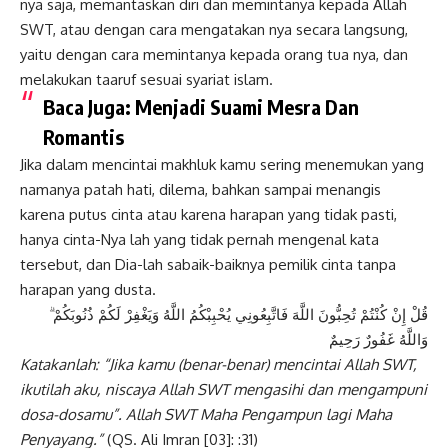
nya saja, memantaskan diri dan memintanya kepada Allah
SWT, atau dengan cara mengatakan nya secara langsung,
yaitu dengan cara memintanya kepada orang tua nya, dan
melakukan taaruf sesuai syariat islam.
Baca Juga:
Menjadi Suami Mesra Dan
Romantis
Jika dalam mencintai makhluk kamu sering menemukan yang
namanya patah hati, dilema, bahkan sampai menangis
karena putus cinta atau karena harapan yang tidak pasti,
hanya cinta-Nya lah yang tidak pernah mengenal kata
tersebut, dan Dia-lah sabaik-baiknya pemilik cinta tanpa
harapan yang dusta.
قُلْ إِنْ كُنْتُمْ تُحِبُّونَ اللَّهَ فَاتَّبِعُونِي يُحْبِبْكُمُ اللَّهُ وَيَغْفِرْ لَكُمْ ذُنُوبَكُمْ ۗ
وَاللَّهُ غَفُورٌ رَحِيمٌ
Katakanlah:
“Jika kamu (benar-benar) mencintai Allah SWT,
ikutilah aku, niscaya Allah SWT mengasihi dan mengampuni
dosa-dosamu”. Allah SWT Maha Pengampun lagi Maha
Penyayang.”
(QS. Ali Imran [03]: :31)