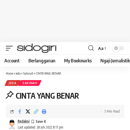
Aa
Font
Resizer
Account
Berlangganan
My Bookmarks
Ngaji Jurnalistik
Home
»
Jeda
»
Sakinah
»
CINTA YANG BENAR
JEDA
SAKINAH
CINTA YANG BENAR
5 Min Read
Redaksi
Last updated: 28 Juli 2022 8:17 pm