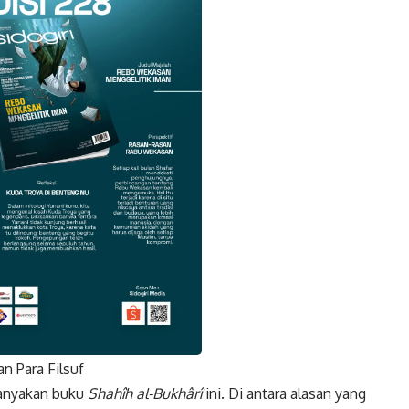
n Para Filsuf
k
Twitter
Gmail
tanyakan buku
Shahîh al-Bukhârî
ini. Di antara alasan yang