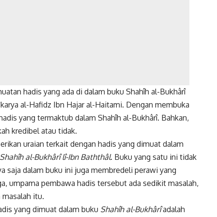
uatan hadis yang ada di dalam buku Shahîh al-Bukhârî
karya al-Hafidz Ibn Hajar al-Haitami. Dengan membuka
adis yang termaktub dalam Shahîh al-Bukhârî. Bahkan,
h kredibel atau tidak.
erikan uraian terkait dengan hadis yang dimuat dalam
Shahîh al-Bukhârî lî-Ibn Baththâl
. Buku yang satu ini tidak
a saja dalam buku ini juga membredeli perawi yang
a, umpama pembawa hadis tersebut ada sedikit masalah,
 masalah itu.
hadis yang dimuat dalam buku
Shahîh al-Bukhârî
adalah