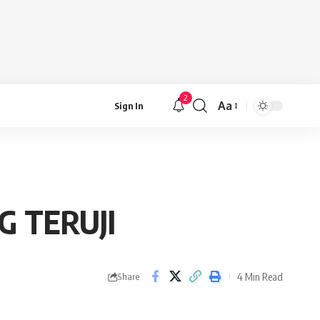
2
Aa
Sign In
Font
Resizer
G TERUJI
4 Min Read
Share