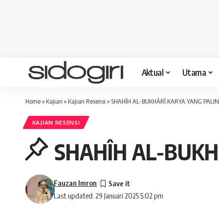
Aktual
Utama
Home
»
Kajian
»
Kajian Resensi
»
SHAHÎH AL-BUKHÂRÎ KARYA YANG PALIN
KAJIAN RESENSI
SHAHÎH AL-BUKH
Fauzan Imron
Last updated: 29 Januari 2025 5:02 pm