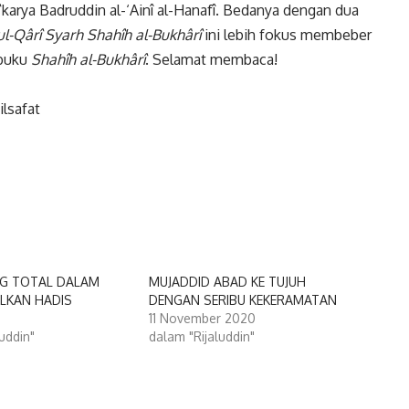
karya Badruddin al-‘Ainî al-Hanafî. Bedanya dengan dua
l-Qârî Syarh
Shahîh al-Bukhârî
ini lebih fokus membeber
 buku
Shahîh al-Bukhârî
. Selamat membaca!
lsafat
G TOTAL DALAM
MUJADDID ABAD KE TUJUH
LKAN HADIS
DENGAN SERIBU KEKERAMATAN
11 November 2020
uddin"
dalam "Rijaluddin"