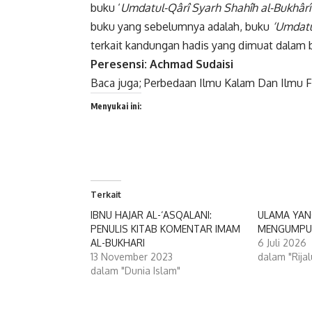
buku ‘
Umdatul-Qârî Syarh Shahîh al-Bukhârî
buku yang sebelumnya adalah, buku
‘Umdatu
terkait kandungan hadis yang dimuat dalam
Peresensi: Achmad Sudaisi
Baca juga;
Perbedaan Ilmu Kalam Dan Ilmu Fi
Menyukai ini:
Terkait
IBNU HAJAR AL-‘ASQALANI:
ULAMA YAN
PENULIS KITAB KOMENTAR IMAM
MENGUMPU
AL-BUKHARI
6 Juli 2026
13 November 2023
dalam "Rijal
dalam "Dunia Islam"