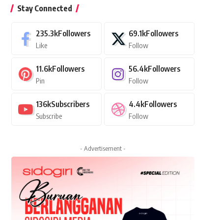
Stay Connected
235.3k
Followers
69.1k
Followers
Like
Follow
11.6k
Followers
56.4k
Followers
Pin
Follow
136k
Subscribers
4.4k
Followers
Subscribe
Follow
- Advertisement -