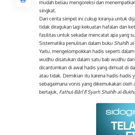
mudah beliau mengoreksi dan menempatkan m
singkat.
Dari cerita simpel ini cukup kiranya untuk d
tidak diragukan lagi kekuatan hafalan dan ket
fasilitas untuk sekadar mencatat apa yang s
Sistematika penulisan dalam buku
Shahîh al
Yaitu, mengelompokkan hadis seperti dalam 
wudhu disatukan dalam satu bab wudhu dan 
dicantumkan di awal hadis yang dimuat di da
atau tidak. Demikian itu karena hadis-hadis 
sebagaimana vonis yang dikemukakan oleh a
bertajuk,
Fathul-Bârî fî Syarh Shahîh al-Bukhâ
Faceboo
Gmail