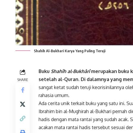
Shahih Al-Bukhari Karya Yang Paling Teruji
Buku
Shahîh al-Bukhârî
merupakan buku ke
setelah al-Quran. Di dalamnya yang me
SHARE
sangat ketat sudah teruji keorisinilannya o
rahasia umum.
Ada cerita unik terkait buku yang satu ini. 
Ibrahim bin al-Mughirah al-Bukhari pernah di
hadis dengan mata rantai yang sudah acak. S
acakan mata rantai hadis tersebut sesuai de