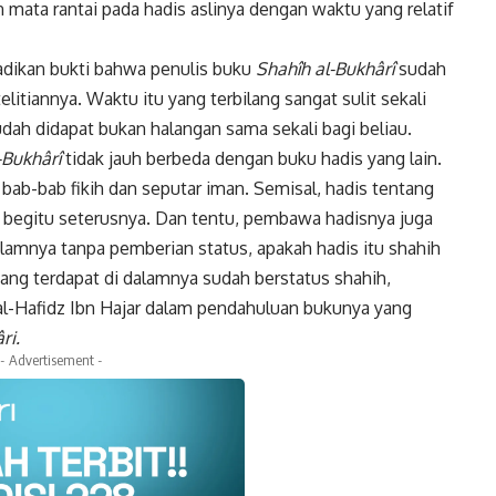
ata rantai pada hadis aslinya dengan waktu yang relatif
ijadikan bukti bahwa penulis buku
Shahîh al-Bukhârî
sudah
elitiannya. Waktu itu yang terbilang sangat sulit sekali
udah didapat bukan halangan sama sekali bagi beliau.
-Bukhârî
tidak jauh berbeda dengan buku hadis yang lain.
bab-bab fikih dan seputar iman. Semisal, hadis tentang
begitu seterusnya. Dan tentu, pembawa hadisnya juga
lamnya tanpa pemberian status, apakah hadis itu shahih
yang terdapat di dalamnya sudah berstatus shahih,
l-Hafidz Ibn Hajar dalam pendahuluan bukunya yang
ri.
- Advertisement -
k
Twitter