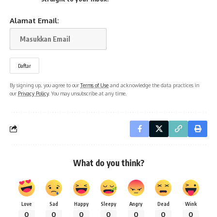
Alamat Email:
By signing up, you agree to our
Terms of Use
and acknowledge the data practices in
our
Privacy Policy
. You may unsubscribe at any time.
What do you think?
Love
Sad
Happy
Sleepy
Angry
Dead
Wink
0
0
0
0
0
0
0