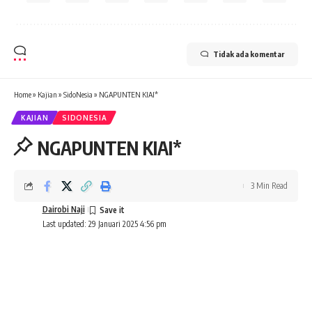
Tidak ada komentar
Home
»
Kajian
»
SidoNesia
»
NGAPUNTEN KIAI*
KAJIAN
SIDONESIA
NGAPUNTEN KIAI*
3 Min Read
Dairobi Naji
Last updated: 29 Januari 2025 4:56 pm