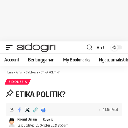
Aa
Font
Resizer
Account
Berlangganan
My Bookmarks
Ngaji Jurnalistik
Home
»
Kajian
»
SidoNesia
»
ETIKA POLITIK?
SIDONESIA
ETIKA POLITIK?
4 Min Read
Khoiril Umam
Last updated: 25 Oktober 2021 8:56 am