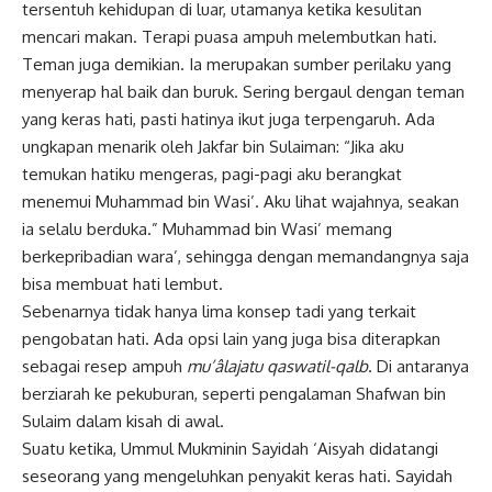
tersentuh kehidupan di luar, utamanya ketika kesulitan
mencari makan. Terapi puasa ampuh melembutkan hati.
Teman juga demikian. Ia merupakan sumber perilaku yang
menyerap hal baik dan buruk. Sering bergaul dengan teman
yang keras hati, pasti hatinya ikut juga terpengaruh. Ada
ungkapan menarik oleh Jakfar bin Sulaiman: “Jika aku
temukan hatiku mengeras, pagi-pagi aku berangkat
menemui Muhammad bin Wasi’. Aku lihat wajahnya, seakan
ia selalu berduka.” Muhammad bin Wasi’ memang
berkepribadian wara’, sehingga dengan memandangnya saja
bisa membuat hati lembut.
Sebenarnya tidak hanya lima konsep tadi yang terkait
pengobatan hati. Ada opsi lain yang juga bisa diterapkan
sebagai resep ampuh
mu’âlajatu qaswatil-qalb
. Di antaranya
berziarah ke pekuburan, seperti pengalaman Shafwan bin
Sulaim dalam kisah di awal.
Suatu ketika, Ummul Mukminin Sayidah ‘Aisyah didatangi
seseorang yang mengeluhkan penyakit keras hati. Sayidah