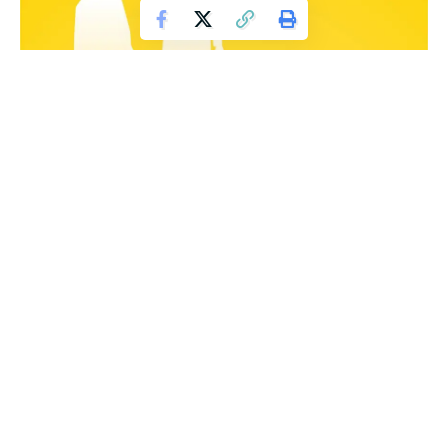
Masa emas mendidik anak
Alkisah, sebuah keluarga terbangun dengan anggota
seorang lelaki bersama ibunya yang sudah tua, istri dan anak
perempuan yang masih kecil. Sang ibu sudah tua dengan
kondisi penglihatan rabun dan pendengaran yang
terganggu. Otot-ototnya pun mulai lemah, sehingga sulit
memegang apa pun. Saat makan makanan berceceran dan
membuat rusuh tempat makan. Melihat kondisi itu, sang
anak dan istrinya merasa jijik dan tidak nyaman saat makan
bersama. Sebab itu, sang ibu dipindah dari tempat makan ke