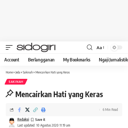
Aa
Font
Resizer
Account
Berlangganan
My Bookmarks
Ngaji Jurnalistik
Home
»
Jeda
»
Sakinah
»
Mencairkan Hati yang Keras
SAKINAH
Mencairkan Hati yang Keras
6 Min Read
Redaksi
Last updated: 10 Agustus 2020 11:19 am