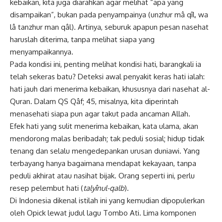
kebaikan, kita juga diarahkan agar melihat “apa yang
disampaikan”, bukan pada penyampainya (unzhur mâ qîl, wa
lâ tanzhur man qâl). Artinya, seburuk apapun pesan nasehat
haruslah diterima, tanpa melihat siapa yang
menyampaikannya.
Pada kondisi ini, penting melihat kondisi hati, barangkali ia
telah sekeras batu? Deteksi awal penyakit keras hati ialah:
hati jauh dari menerima kebaikan, khususnya dari nasehat al-
Quran. Dalam QS Qâf; 45, misalnya, kita diperintah
menasehati siapa pun agar takut pada ancaman Allah.
Efek hati yang sulit menerima kebaikan, kata ulama, akan
mendorong malas beribadah; tak peduli sosial; hidup tidak
tenang dan selalu mengedepankan urusan duniawi. Yang
terbayang hanya bagaimana mendapat kekayaan, tanpa
peduli akhirat atau nasihat bijak. Orang seperti ini, perlu
resep pelembut hati (
talyînul-qalb
).
Di Indonesia dikenal istilah ini yang kemudian dipopulerkan
oleh Opick lewat judul lagu Tombo Ati. Lima komponen