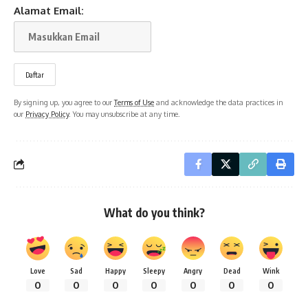
Alamat Email:
By signing up, you agree to our
Terms of Use
and acknowledge the data practices in
our
Privacy Policy
. You may unsubscribe at any time.
What do you think?
Love
Sad
Happy
Sleepy
Angry
Dead
Wink
0
0
0
0
0
0
0