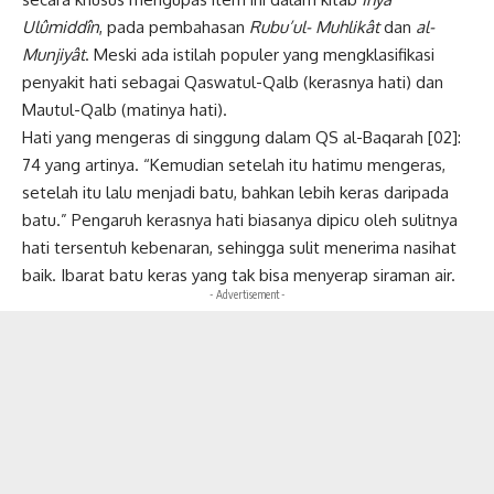
Ulûmiddîn
, pada pembahasan
Rubu’ul- Muhlikât
dan
al-
Munjiyât
. Meski ada istilah populer yang mengklasifikasi
penyakit hati sebagai Qaswatul-Qalb (kerasnya hati) dan
Mautul-Qalb (matinya hati).
Hati yang mengeras di singgung dalam QS al-Baqarah [02]:
74 yang artinya. “Kemudian setelah itu hatimu mengeras,
setelah itu lalu menjadi batu, bahkan lebih keras daripada
batu.” Pengaruh kerasnya hati biasanya dipicu oleh sulitnya
hati tersentuh kebenaran, sehingga sulit menerima nasihat
baik. Ibarat batu keras yang tak bisa menyerap siraman air.
- Advertisement -