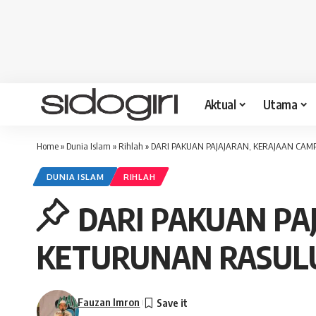
Aktual
Utama
Home
»
Dunia Islam
»
Rihlah
»
DARI PAKUAN PAJAJARAN, KERAJAAN CA
DUNIA ISLAM
RIHLAH
DARI PAKUAN PA
KETURUNAN RASUL
Fauzan Imron