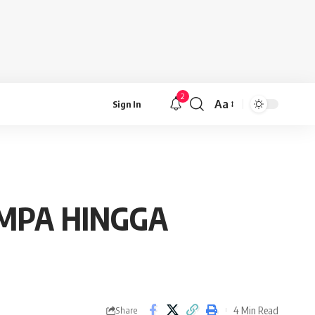
2
Aa
Sign In
Font
Resizer
AMPA HINGGA
4 Min Read
Share