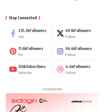
Stay Connected
235.3k
Followers
69.1k
Followers
Like
Follow
11.6k
Followers
56.4k
Followers
Pin
Follow
136k
Subscribers
4.4k
Followers
Subscribe
Follow
- Advertisement -