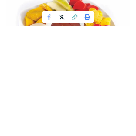
manfaat dan mudarat rujak
Indonesia memiliki banyak makanan khas, salah satunya
rujak. Rujak sendiri banyak macamnya. Di antaranya, rujak
buah, rujak cingur, rujak petis Madura, rujak Shanghai, rujak
juhi, dll.
Namun, ketika disebut kata “rujak”, yang familiar di tengah
masyarakat kita adalah rujak buah yang disajikan dengan