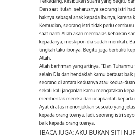
Terkadang, kesibukan suami yang begitu ban
Dan saat itulah, seharusnya seorang istri h
haknya sebagai anak kepada ibunya, karena 
Kemudian, seorang istri tidak perlu cemburu
saat nanti Allah akan membalas kebaikan san
kepadanya, meskipun dia sudah menikah. Bai
tingkah laku ibunya. Begitu juga berbakti k
Allah.
Allah berfirman yang artinya, “Dan Tuhan
selain Dia dan hendaklah kamu berbuat baik 
seorang di antara keduanya atau kedua-dua
sekali-kali janganlah kamu mengatakan kepa
membentak mereka dan ucapkanlah kepada mer
Ayat di atas menunjukkan sesuatu yang jela
kepada orang tuanya. Jadi, seorang istri s
baik kepada orang tuanya.
|BACA JUGA:
AKU BUKAN SITI NU