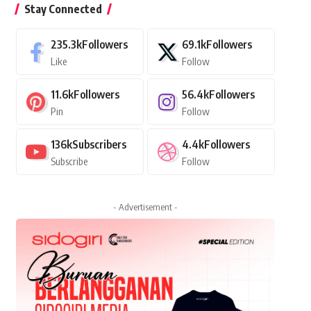
Stay Connected
235.3k
Followers
69.1k
Followers
Like
Follow
11.6k
Followers
56.4k
Followers
Pin
Follow
136k
Subscribers
4.4k
Followers
Subscribe
Follow
- Advertisement -