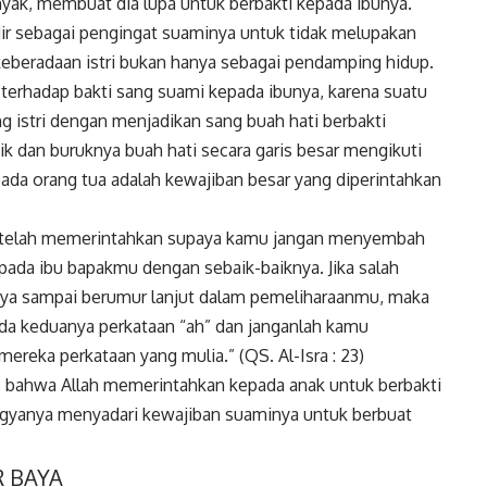
yak, membuat dia lupa untuk berbakti kepada ibunya.
adir sebagai pengingat suaminya untuk tidak melupakan
keberadaan istri bukan hanya sebagai pendamping hidup.
 terhadap bakti sang suami kepada ibunya, karena suatu
g istri dengan menjadikan sang buah hati berbakti
k dan buruknya buah hati secara garis besar mengikuti
epada orang tua adalah kewajiban besar yang diperintahkan
mu telah memerintahkan supaya kamu jangan menyembah
pada ibu bapakmu dengan sebaik-baiknya. Jika salah
nya sampai berumur lanjut dalam pemeliharaanmu, maka
da keduanya perkataan “ah” dan janganlah kamu
eka perkataan yang mulia.” (QS. Al-Isra : 23)
s bahwa Allah memerintahkan kepada anak untuk berbakti
eyogyanya menyadari kewajiban suaminya untuk berbuat
R BAYA