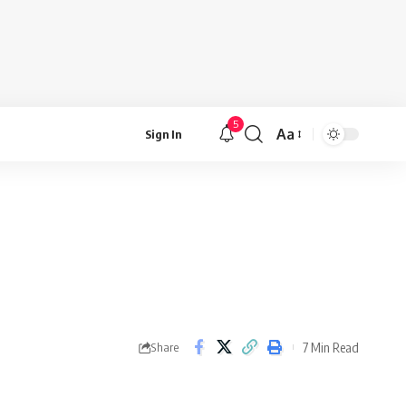
5
Aa
Sign In
Font
Resizer
7 Min Read
Share