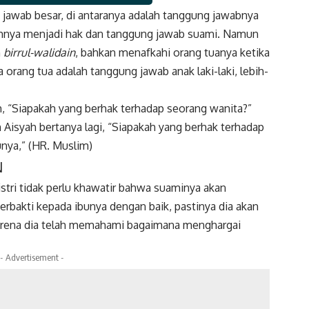
jawab besar, di antaranya adalah tanggung jawabnya
k
Twitter
Gmail
nuhnya menjadi hak dan tanggung jawab suami. Namun
n
birrul-walidain
, bahkan menafkahi orang tuanya ketika
orang tua adalah tanggung jawab anak laki-laki, lebih-
h, “Siapakah yang berhak terhadap seorang wanita?”
Aisyah bertanya lagi, “Siapakah yang berhak terhadap
unya,” (HR. Muslim)
N
istri tidak perlu khawatir bahwa suaminya akan
erbakti kepada ibunya dengan baik, pastinya dia akan
karena dia telah memahami bagaimana
menghargai
- Advertisement -