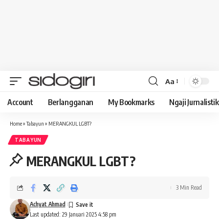
Aa
Font
Resizer
Account
Berlangganan
My Bookmarks
Ngaji Jurnalistik
Home
»
Tabayun
»
MERANGKUL LGBT?
TABAYUN
MERANGKUL LGBT?
3 Min Read
Achyat Ahmad
Last updated: 29 Januari 2025 4:58 pm