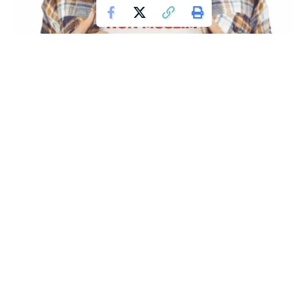
Ketika Kafir Diubah Menjadi Non-Muslim
Beberapa waktu yang lalu ramai diperbincangkan soal salah
satu keputusan Munas NU yang kontroversial, yakni
sebagaimana diberitakan oleh berbagai media, bahwa
Munas memutuskan bahwa umat
non-Muslim
yang ada di
Indonesia ini tidak termasuk kafir, namun disebut warga
negara (muwathinin). Begitu pula, umat Islam dilarang
menyebut non-Muslim dengan sebutan kafir, tapi harus