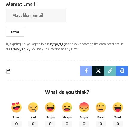
Alamat Email:
By signing up, you agree to our
Terms of Use
and acknowledge the data practices in
our
Privacy Policy
. You may unsubscribe at any time.
What do you think?
Love
Sad
Happy
Sleepy
Angry
Dead
Wink
0
0
0
0
0
0
0