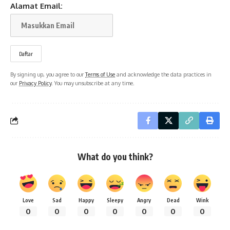
Alamat Email:
By signing up, you agree to our
Terms of Use
and acknowledge the data practices in
our
Privacy Policy
. You may unsubscribe at any time.
What do you think?
Love
Sad
Happy
Sleepy
Angry
Dead
Wink
0
0
0
0
0
0
0