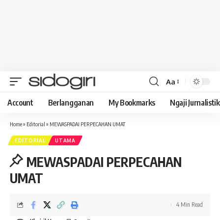
Aa
Font
Resizer
Account
Berlangganan
My Bookmarks
Ngaji Jurnalistik
Home
»
Editorial
»
MEWASPADAI PERPECAHAN UMAT
EDITORIAL
UTAMA
MEWASPADAI PERPECAHAN
UMAT
4 Min Read