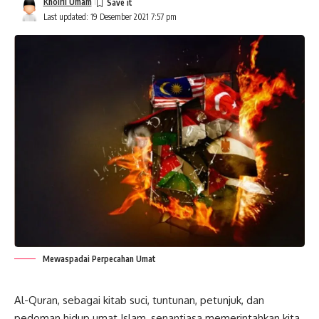
Khoiril Umam
Last updated: 19 Desember 2021 7:57 pm
Mewaspadai Perpecahan Umat
Al-Quran, sebagai kitab suci, tuntunan, petunjuk, dan
pedoman hidup
umat
Islam, senantiasa memerintahkan kita