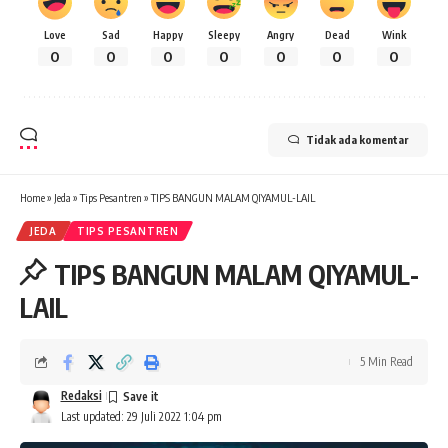
Love
Sad
Happy
Sleepy
Angry
Dead
Wink
0
0
0
0
0
0
0
Tidak ada komentar
Home
»
Jeda
»
Tips Pesantren
»
TIPS BANGUN MALAM QIYAMUL-LAIL
JEDA
TIPS PESANTREN
TIPS BANGUN MALAM QIYAMUL-
LAIL
5 Min Read
Redaksi
Last updated: 29 Juli 2022 1:04 pm