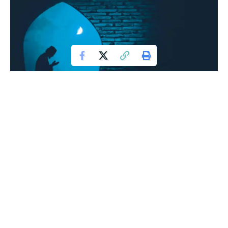
TIPS BANGUN MALAM QIYAMUL-LAIL
وَمِنَ اللَّيْلِ فَتَهَجَّدْ بِهِ نَافِلَةً لَكَ عَسَى أَنْ يَبْعَثَكَ رَبُّكَ مَقَامًا مَحْمُودًا
“Dan pada sebagian malam hari bersembahyang tahajudlah
kamu sebagai suatu ibadah tambahan bagimu; mudah-
mudahan Tuhan-mu mengangkat kamu ke tempat yang