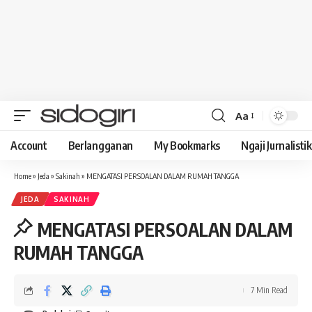
Aa
Font
Resizer
Account
Berlangganan
My Bookmarks
Ngaji Jurnalistik
Home
»
Jeda
»
Sakinah
»
MENGATASI PERSOALAN DALAM RUMAH TANGGA
JEDA
SAKINAH
MENGATASI PERSOALAN DALAM
RUMAH TANGGA
7 Min Read