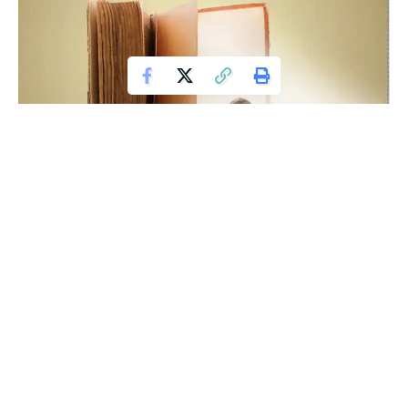
Sebuah buku bisa menjadi pintu menuju dunia yang luas bagi siapa saja
yang mau belajar.
Anak merupakan anugerah sekaligus amanah yang harus
dijaga dan disyukuri. Tidak hanya asupan nutrisi dan tumbuh
kembang anak yang perlu diawasi. Pendidikan anak tidak
kalah penting untuk selalu dipantau dan dibenahi. Pola pikir