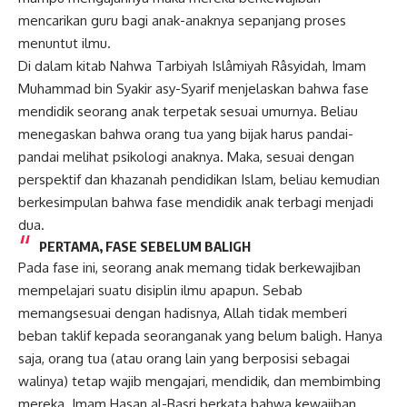
mencarikan guru bagi anak-anaknya sepanjang proses
menuntut ilmu.
Di dalam kitab Nahwa Tarbiyah Islâmiyah Râsyidah, Imam
Muhammad bin Syakir asy-Syarif menjelaskan bahwa fase
mendidik seorang anak terpetak sesuai umurnya. Beliau
menegaskan bahwa orang tua yang bijak harus pandai-
pandai melihat psikologi anaknya. Maka, sesuai dengan
perspektif
dan khazanah pendidikan Islam, beliau kemudian
berkesimpulan bahwa fase mendidik anak terbagi menjadi
dua.
PERTAMA, FASE SEBELUM BALIGH
Pada fase ini, seorang anak memang tidak berkewajiban
mempelajari suatu disiplin ilmu apapun. Sebab
memangsesuai dengan hadisnya, Allah tidak memberi
beban taklif kepada seoranganak yang belum baligh. Hanya
saja, orang tua (atau orang lain yang berposisi sebagai
walinya) tetap wajib mengajari, mendidik, dan membimbing
mereka. Imam Hasan al-Basri berkata bahwa kewajiban