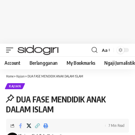
Aa
Font
Resizer
Account
Berlangganan
My Bookmarks
Ngaji Jurnalistik
Home
»
Kajian
»
DUA FASE MENDIDIK ANAK DALAM ISLAM
KAJIAN
DUA FASE MENDIDIK ANAK
DALAM ISLAM
7 Min Read