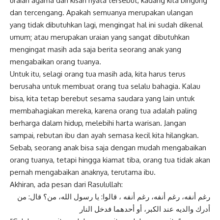
uraian agama dan kisah nyata tersebut, kadang kita bingung
dan tercengang. Apakah semuanya merupakan ulangan
yang tidak dibutuhkan lagi, mengingat hal ini sudah dikenal
umum; atau merupakan uraian yang sangat dibutuhkan
mengingat masih ada saja berita seorang anak yang
mengabaikan orang tuanya.
Untuk itu, selagi orang tua masih ada, kita harus terus
berusaha untuk membuat orang tua selalu bahagia. Kalau
bisa, kita tetap berebut sesama saudara yang lain untuk
membahagiakan mereka, karena orang tua adalah paling
berharga dalam hidup, melebihi harta warisan. Jangan
sampai, rebutan ibu dan ayah semasa kecil kita hilangkan.
Sebab, seorang anak bisa saja dengan mudah mengabaikan
orang tuanya, tetapi hingga kiamat tiba, orang tua tidak akan
pernah mengabaikan anaknya, terutama ibu.
Akhiran, ada pesan dari Rasulullah:
رغم أنفه، رغم أنفه، رغم أنفه ، قالوا: يا رسول الله، من؟ قال: من
أدرك والديه عند الكبر، أو أحدهما فدخل النار