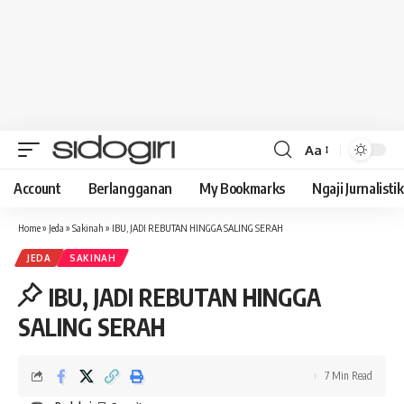
Aa
Font
Resizer
Account
Berlangganan
My Bookmarks
Ngaji Jurnalistik
Home
»
Jeda
»
Sakinah
»
IBU, JADI REBUTAN HINGGA SALING SERAH
JEDA
SAKINAH
IBU, JADI REBUTAN HINGGA
SALING SERAH
7 Min Read