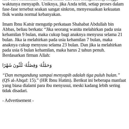
waktunya menyapih. Uniknya, jika Anda teliti, setiap proses dalam
fase-fase tersebut seakan sangat sinkron, menyesuaikan kekuatan
fisik wanita normal kebanyakan.
Imam Ibnu Katsir mengutip perkataan Shahabat Abdullah bin
Abbas, beliau berkata: “Jika seorang wanita melahirkan pada usia
kehamilan 9 bulan, maka cukup bagi anaknya menyusu selama 21
bulan. Jika ia melahirkan pada usia kehamilan 7 bulan, maka
anaknya cukup menyusu selama 23 bulan. Dan jika ia melahirkan
pada usia 6 bulan kehamilan, maka harus 2 tahun penuh.
Berdasarkan firman Allah:
وَحَمْلُهُۥ وَفِصَٰلُهُۥ ثَلَٰثُونَ شَهْرًا
“Dan mengandung sampai menyapih adalah tiga puluh bulan.”
(QS al-Ahqaf: 15).” (HR Ibnu Hatim). Berikut ini beberapa manfaat
yang biasa dialami para ibu menyusui, meski kadang lebih sering
tidak disadari.
- Advertisement -