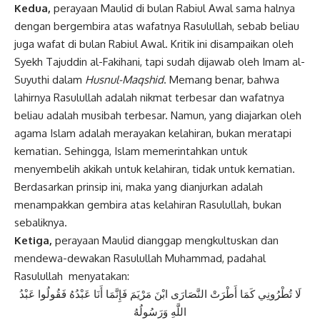
Kedua,
perayaan Maulid di bulan Rabiul Awal sama halnya
dengan bergembira atas wafatnya Rasulullah, sebab beliau
juga wafat di bulan Rabiul Awal. Kritik ini disampaikan oleh
Syekh Tajuddin al-Fakihani, tapi sudah dijawab oleh Imam al-
Suyuthi dalam
Husnul-Maqshid
. Memang benar, bahwa
lahirnya Rasulullah adalah nikmat terbesar dan wafatnya
beliau adalah musibah terbesar. Namun, yang diajarkan oleh
agama Islam adalah merayakan kelahiran, bukan meratapi
kematian. Sehingga, Islam memerintahkan untuk
menyembelih akikah untuk kelahiran, tidak untuk kematian.
Berdasarkan prinsip ini, maka yang dianjurkan adalah
menampakkan gembira atas kelahiran Rasulullah, bukan
sebaliknya.
Ketiga,
perayaan Maulid dianggap mengkultuskan dan
mendewa-dewakan Rasulullah Muhammad, padahal
Rasulullah menyatakan:
لَا تُطْرُونِي كَمَا أَطْرَتْ النَّصَارَى ابْنَ مَرْيَمَ فَإِنَّمَا أَنَا عَبْدُهُ فَقُولُوا عَبْدُ
اللَّهِ وَرَسُولُهُ