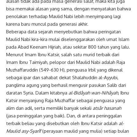
alasan tidak ada pada masa generasi salaf, maka kita juga
bisa memakai alasan yang sama, dengan menyatakan bahwa
penolakan terhadap Maulid Nabi lebih menyimpang lagi
karena baru muncul pada generasi akhir.
Beberapa data sejarah menyebutkan bahwa peringatan
Maulid Nabi kira-kira mulai diselenggarakan oleh umat Islam
pada Abad Keenam Hijriah, atau sekitar 800 tahun yang lalu.
Menurut Imam Ibnu Katsir, salah satu murid terbaik dari
Imam Ibnu Taimiyah, pelopor dari
Maulid Nabi
adalah Raja
Muzhaffaruddin (549-630 H), penguasa Irbil yang dikenal
sebagai ipar dan sahabat dekat Shalahuddin al-Ayyubi,
panglima agung yang berhasil mengusir pasukan Salib dari
daratan Syria. Dalam kitabnya
al-Bidâyah wan-Nihâyah
, Ibnu
Katsir menyanjung Raja Muzhaffar sebagai penguasa yang
alim dan adil, serta memiliki banyak sekali
atsâr hasanah
(jasa peninggalan yang baik). Dan, di antara peninggalan
terbaik beliau yang disebutkan oleh Ibnu Katsir adalah
al-
Maulid asy-Syarîf
(perayaan maulid yang mulia) setiap bulan