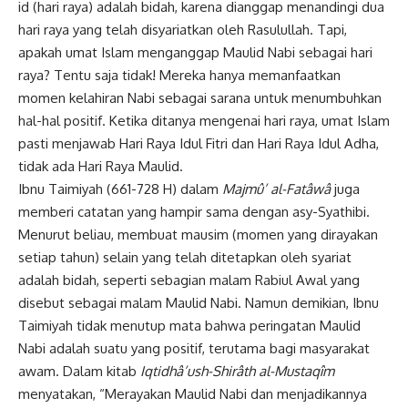
id (hari raya) adalah bidah, karena dianggap menandingi dua
hari raya yang telah disyariatkan oleh Rasulullah. Tapi,
apakah umat Islam menganggap Maulid Nabi sebagai hari
raya? Tentu saja tidak! Mereka hanya memanfaatkan
momen kelahiran Nabi sebagai sarana untuk menumbuhkan
hal-hal positif. Ketika ditanya mengenai hari raya, umat Islam
pasti menjawab Hari Raya Idul Fitri dan Hari Raya Idul Adha,
tidak ada Hari Raya Maulid.
Ibnu Taimiyah (661-728 H) dalam
Majmû’ al-Fatâwâ
juga
memberi catatan yang hampir sama dengan asy-Syathibi.
Menurut beliau, membuat mausim (momen yang dirayakan
setiap tahun) selain yang telah ditetapkan oleh syariat
adalah bidah, seperti sebagian malam Rabiul Awal yang
disebut sebagai malam Maulid Nabi. Namun demikian, Ibnu
Taimiyah tidak menutup mata bahwa peringatan Maulid
Nabi adalah suatu yang positif, terutama bagi masyarakat
awam. Dalam kitab
Iqtidhâ’ush-Shirâth al-Mustaqîm
menyatakan, “Merayakan Maulid Nabi dan menjadikannya