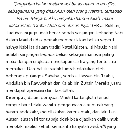
“Janganlah kalian melampaui batas dalam memujiku,
sebagaimana yang dilakukan oleh orang Nasrani terhadap
Isa bin Maryam. Aku hanyalah hamba Allah, maka
katakanlah: hamba Allah dan utusan-Nya.”
(HR al-Bukhari)
Tuduhan ini juga tidak benar, sebab sanjungan terhadap Nabi
dalam Maulid tidak pernah memposisikan beliau seperti
halnya Nabi Isa dalam tradisi Natal Kristen. Isi Maulid Nabi
adalah sanjungan kepada beliau sebagai manusia paling
mulia dengan ungkapan-ungkapan sastra yang tentu saja
memukau. Dan, hal itu sudah lumrah dilakukan oleh
beberapa pujangga Sahabat, semisal Hassan bin Tsabit,
Abdullah bin Rawwahah dan Ka’ab bin Zuhair. Mereka justru
mendapat apresiasi dari Rasulullah.
Keempat,
dalam perayaan Maulid kadangkala terjadi
campur baur lelaki-wanita, penggunaan alat musik yang
haram, sedekah yang dilakukan karena malu, dan lain-lain.
Alasan-alasan ini tentu saja tidak bisa dijadikan dalih untuk
menolak maulid, sebab semua itu hanyalah
awâridh
yang