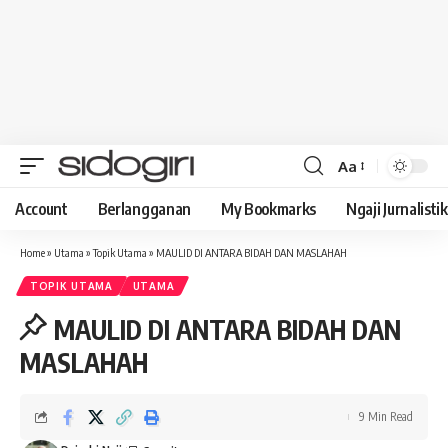
Aa
Font
Resizer
Account
Berlangganan
My Bookmarks
Ngaji Jurnalistik
Home
»
Utama
»
Topik Utama
»
MAULID DI ANTARA BIDAH DAN MASLAHAH
TOPIK UTAMA
UTAMA
MAULID DI ANTARA BIDAH DAN
MASLAHAH
9 Min Read