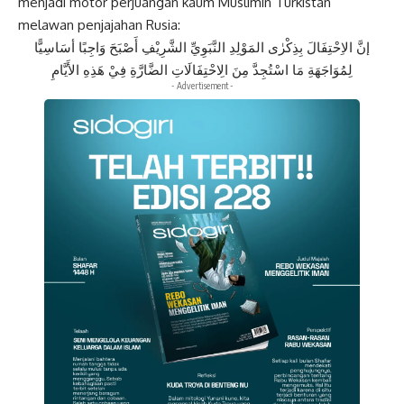
menjadi motor perjuangan kaum Muslimin Turkistan
melawan penjajahan Rusia:
إنَّ الاِحْتِفَالَ بِذِكْرٰى المَوْلِدِ النَّبَوِيِّ الشَّرِيْفِ أَصْبَحَ وَاجِبًا أسَاسِيًّا
لِمُوَاجَهَةِ مَا اسْتُجِدَّ مِنَ الِاحْتِفَالَاتِ الضَّارَّةِ فِيْ هَذِهِ الأَيَّامِ
- Advertisement -