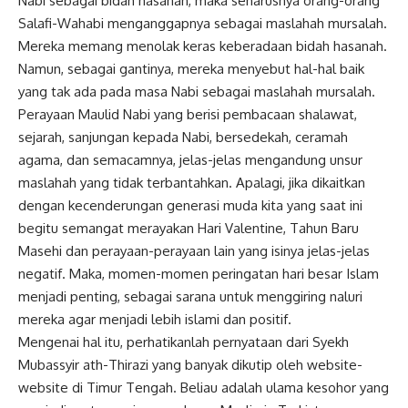
Nabi
sebagai bidah hasanah, maka seharusnya orang-orang
Salafi-Wahabi menganggapnya sebagai maslahah mursalah.
Mereka memang menolak keras keberadaan bidah hasanah.
Namun, sebagai gantinya, mereka menyebut hal-hal baik
yang tak ada pada masa Nabi sebagai maslahah mursalah.
Perayaan Maulid
Nabi yang berisi pembacaan shalawat,
sejarah, sanjungan kepada Nabi, bersedekah, ceramah
agama, dan semacamnya, jelas-jelas mengandung unsur
maslahah yang tidak terbantahkan. Apalagi, jika dikaitkan
dengan kecenderungan generasi muda kita yang saat ini
begitu semangat merayakan Hari Valentine, Tahun Baru
Masehi dan perayaan-perayaan lain yang isinya jelas-jelas
negatif. Maka, momen-momen peringatan hari besar Islam
menjadi penting, sebagai sarana untuk menggiring naluri
mereka agar menjadi lebih islami dan positif.
Mengenai hal itu, perhatikanlah pernyataan dari Syekh
Mubassyir ath-Thirazi yang banyak dikutip oleh website-
website di Timur Tengah. Beliau adalah ulama kesohor yang