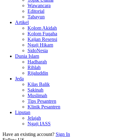
Wawancara
Editorial
Tabayun
Artikel
Kolom Akidah
Kolom Fuqaha
Kajian Resensi
Ngaji Hikam
SidoNesia
Dunia Islam
Hadharah
Rihlah
Rijaluddin
Jeda
Kilas Balik
Sakinah
Muslimah
Tips Pesantren
Klinik Pesantren
Liputan
Jelajah
Ngaji IASS
Have an existing account?
Sign In
Follow US