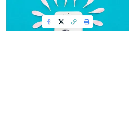
Antara Perintah Berhijab dan Hoby Berselfie
Ber
selfie
, mengabadikan setiap momen dalam kehidupan
digandrungi oleh hampir seluruh lapisan masyarakat.
Bermodal
smartphone
canggih yang menawarkan beberapa
pilihan fitur kamera, hobi ini bak menjelma kebutuhan pokok
setiap orang. Mulai hal kecil dan remeh, momen-momen