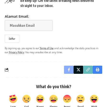
Be keep up! Get the latest breaking news delivered
straight to your inbox.
Alamat Email:
By signing up, you agree to our
Terms of Use
and acknowledge the data practices in
our
Privacy Policy
. You may unsubscribe at any time.
What do you think?
Love
Sad
Happy
Sleepy
Angry
Dead
Wink