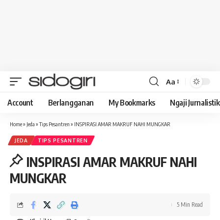
Aa
Font
Resizer
Account
Berlangganan
My Bookmarks
Ngaji Jurnalistik
Home
»
Jeda
»
Tips Pesantren
»
INSPIRASI AMAR MAKRUF NAHI MUNGKAR
JEDA
TIPS PESANTREN
INSPIRASI AMAR MAKRUF NAHI
MUNGKAR
5 Min Read