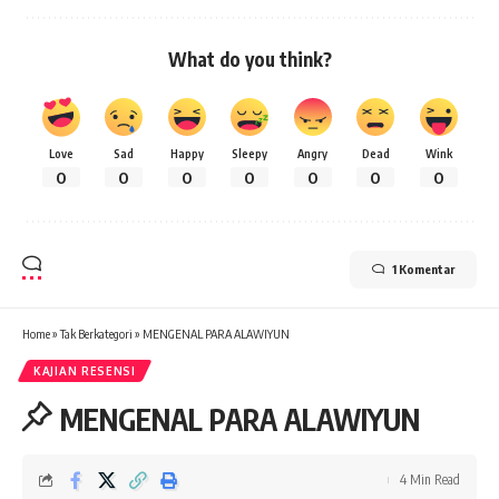
What do you think?
Love
Sad
Happy
Sleepy
Angry
Dead
Wink
0
0
0
0
0
0
0
1 Komentar
Home
»
Tak Berkategori
»
MENGENAL PARA ALAWIYUN
KAJIAN RESENSI
MENGENAL PARA ALAWIYUN
4 Min Read