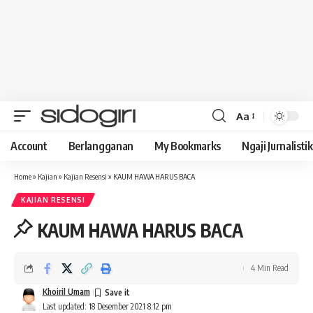
Aa
Font
Resizer
Account
Berlangganan
My Bookmarks
Ngaji Jurnalistik
Home
»
Kajian
»
Kajian Resensi
»
KAUM HAWA HARUS BACA
KAJIAN RESENSI
KAUM HAWA HARUS BACA
4 Min Read
Khoiril Umam
Last updated: 18 Desember 2021 8:12 pm