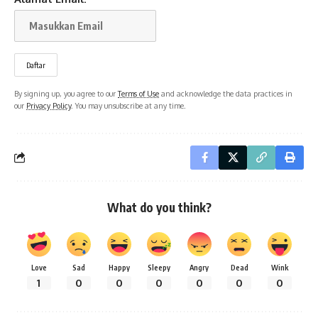
By signing up, you agree to our
Terms of Use
and acknowledge the data practices in
our
Privacy Policy
. You may unsubscribe at any time.
What do you think?
Love
Sad
Happy
Sleepy
Angry
Dead
Wink
1
0
0
0
0
0
0