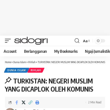
Aa
Font
Resizer
Account
Berlangganan
My Bookmarks
Ngaji Jurnalistik
Home
»
Dunia Islam
»
Rihlah
»
TURKISTAN: NEGERI MUSLIM YANG DICAPLOK OLEH KOMUNIS
DUNIA ISLAM
RIHLAH
TURKISTAN: NEGERI MUSLIM
YANG DICAPLOK OLEH KOMUNIS
2 Min Read