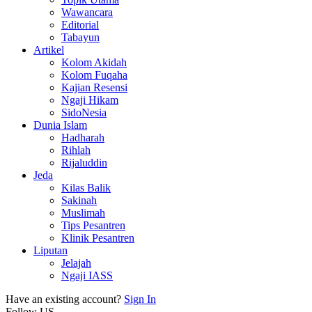
Wawancara
Editorial
Tabayun
Artikel
Kolom Akidah
Kolom Fuqaha
Kajian Resensi
Ngaji Hikam
SidoNesia
Dunia Islam
Hadharah
Rihlah
Rijaluddin
Jeda
Kilas Balik
Sakinah
Muslimah
Tips Pesantren
Klinik Pesantren
Liputan
Jelajah
Ngaji IASS
Have an existing account?
Sign In
Follow US