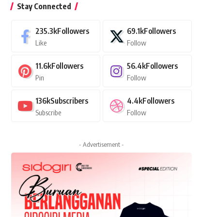
Stay Connected
235.3k
Followers
69.1k
Followers
Like
Follow
11.6k
Followers
56.4k
Followers
Pin
Follow
136k
Subscribers
4.4k
Followers
Subscribe
Follow
- Advertisement -