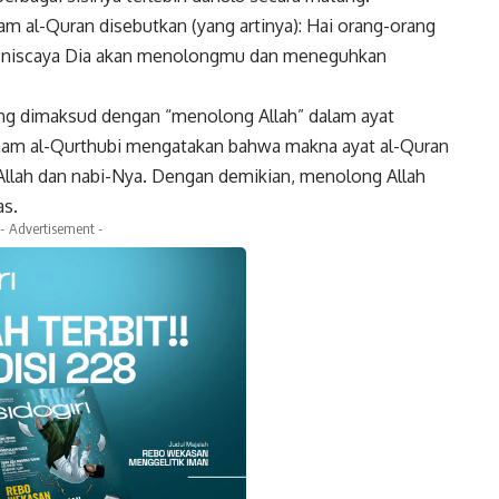
m al-Quran disebutkan (yang artinya): Hai orang-orang
, niscaya Dia akan menolongmu dan meneguhkan
ang dimaksud dengan “menolong Allah” dalam ayat
mam al-Qurthubi mengatakan bahwa makna ayat al-Quran
Allah dan nabi-Nya. Dengan demikian, menolong Allah
as.
- Advertisement -
k
Twitter