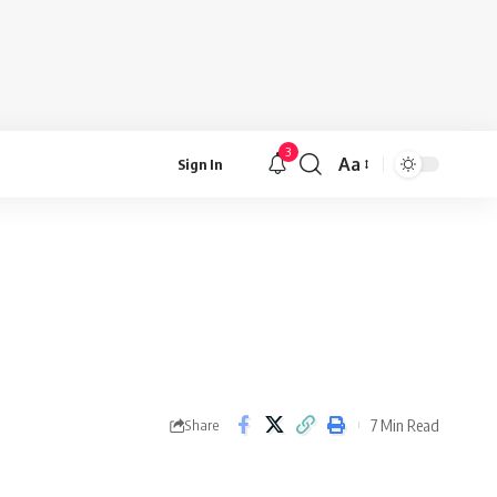
3
Aa
Sign In
Font
Resizer
7 Min Read
Share