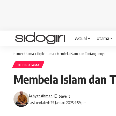
Aktual
Utama
Home
»
Utama
»
Topik Utama
»
Membela Islam dan Tantangannya
TOPIK UTAMA
Membela Islam dan 
Achyat Ahmad
Last updated: 29 Januari 2025 4:59 pm