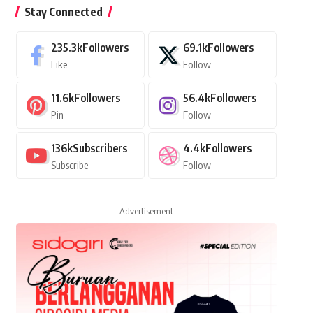
Stay Connected
235.3k
Followers
69.1k
Followers
Like
Follow
11.6k
Followers
56.4k
Followers
Pin
Follow
136k
Subscribers
4.4k
Followers
Subscribe
Follow
- Advertisement -