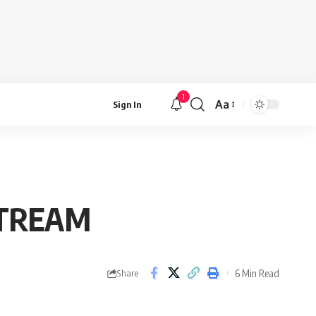
1
Aa
Sign In
Font
Resizer
STREAM
6 Min Read
Share