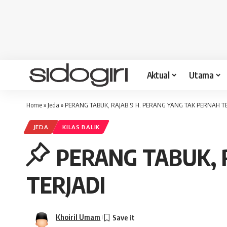
Aktual
Utama
Home
»
Jeda
»
PERANG TABUK, RAJAB 9 H. PERANG YANG TAK PERNAH TE
JEDA
KILAS BALIK
PERANG TABUK, 
TERJADI
Khoiril Umam