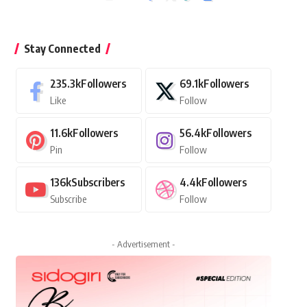
Stay Connected
235.3k
Followers
69.1k
Followers
Like
Follow
11.6k
Followers
56.4k
Followers
Pin
Follow
136k
Subscribers
4.4k
Followers
Subscribe
Follow
- Advertisement -