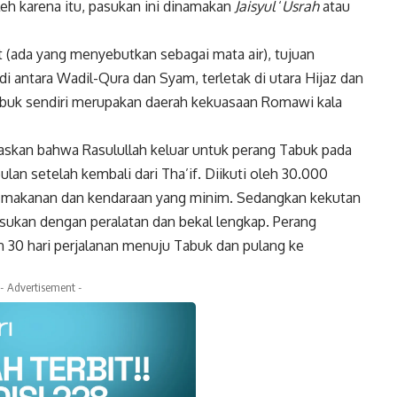
leh karena itu, pasukan ini dinamakan
Jaisyul
‘
Usrah
atau
(ada yang menyebutkan sebagai mata air), tujuan
i antara Wadil-Qura dan Syam, terletak di utara Hijaz dan
Tabuk sendiri merupakan daerah kekuasaan Romawi kala
laskan bahwa Rasulullah keluar untuk perang Tabuk pada
bulan setelah kembali dari Tha’if. Diikuti oleh 30.000
l makanan dan kendaraan yang minim. Sedangkan kekutan
ukan dengan peralatan dan bekal lengkap. Perang
n 30 hari perjalanan menuju Tabuk dan pulang ke
- Advertisement -
k
Twitter