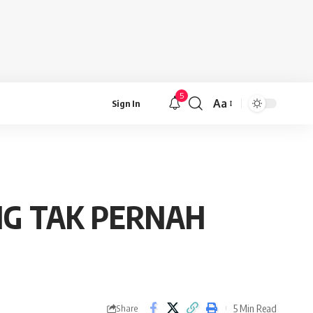
5
Aa
Sign In
Font
Resizer
NG TAK PERNAH
5 Min Read
Share