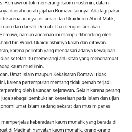
bisi Romawi untuk memerangi kaum muslimin, dalam
ya daerahdaerah jajahan Romawi lainnya. Ada lagi pakar
di karena adanya ancaman dari Ukaidir bin Abdul Malik,
mimpin dari daerah Dumah. Dia mengancam akan
 Romawi, namun ancaman ini mampu dibendung oleh
halid bin Walid. Ukaidir akhirnya kalah dan ditawan.
aran, karena perintah yang mendasari adanya kewajiban
udian setelah itu memerangi ahli kitab yang menghambat
hadap kaum muslimin.
ngan. Umat Islam maupun Kekaisaran Romawi tidak
 ini, karena pertempuran memang tidak pernah terjadi.
terpenting oleh kalangan sejarawan. Selain karena perang
k juga sebagai pembuktian kesetiaan pada Islam dan ujian
i ekonomi umat Islam sedang sekarat dan musim panas
ga memperjelas keberadaan kaum munafik yang berada di
inggal di Madinah hanyalah kaum munafik, orang-orang