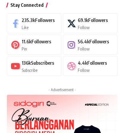
Stay Connected
235.3k
Followers
69.1k
Followers
Like
Follow
11.6k
Followers
56.4k
Followers
Pin
Follow
136k
Subscribers
4.4k
Followers
Subscribe
Follow
- Advertisement -