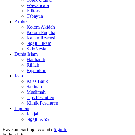
Wawancara
Editorial
Tabayun
Artikel
Kolom Akidah
Kolom Fuqaha
Kajian Resensi
Ngaji Hikam
SidoNesia
Dunia Islam
Hadharah
Rihlah
Rijaluddin
Jeda
Kilas Balik
Sakinah
Muslimah
Tips Pesantren
Klinik Pesantren
Liputan
Jelajah
Ngaji IASS
Have an existing account?
Sign In
Follow US