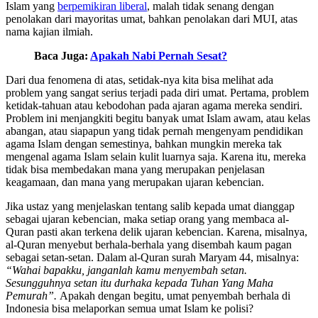
Islam yang
berpemikiran liberal
, malah tidak senang dengan
penolakan dari mayoritas umat, bahkan penolakan dari MUI, atas
nama kajian ilmiah.
Baca Juga:
Apakah Nabi Pernah Sesat?
Dari dua fenomena di atas, setidak-nya kita bisa melihat ada
problem yang sangat serius terjadi pada diri umat. Pertama, problem
ketidak-tahuan atau kebodohan pada ajaran agama mereka sendiri.
Problem ini menjangkiti begitu banyak umat Islam awam, atau kelas
abangan, atau siapapun yang tidak pernah mengenyam pendidikan
agama Islam dengan semestinya, bahkan mungkin mereka tak
mengenal agama Islam selain kulit luarnya saja. Karena itu, mereka
tidak bisa membedakan mana yang merupakan penjelasan
keagamaan, dan mana yang merupakan ujaran kebencian.
Jika ustaz yang menjelaskan tentang salib kepada umat dianggap
sebagai ujaran kebencian, maka setiap orang yang membaca al-
Quran pasti akan terkena delik ujaran kebencian. Karena, misalnya,
al-Quran menyebut berhala-berhala yang disembah kaum pagan
sebagai setan-setan. Dalam al-Quran surah Maryam 44, misalnya:
“Wahai bapakku, janganlah kamu menyembah setan.
Sesungguhnya setan itu durhaka kepada Tuhan Yang Maha
Pemurah”.
Apakah dengan begitu, umat penyembah berhala di
Indonesia bisa melaporkan semua umat Islam ke polisi?