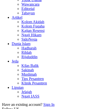
Wawancara
Editorial
Tabayun
Artikel
Kolom Akidah
Kolom Fuqaha
Kajian Resensi
Ngaji Hikam
SidoNesia
Dunia Islam
Hadharah
Rihlah
Rijaluddin
Jeda
Kilas Balik
Sakinah
Muslimah
Tips Pesantren
Klinik Pesantren
Liputan
Jelajah
Ngaji IASS
Have an existing account?
Sign In
Follow US