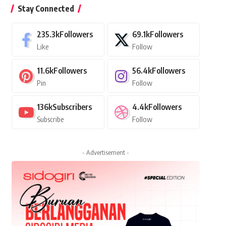
Stay Connected
235.3k
Followers
69.1k
Followers
Like
Follow
11.6k
Followers
56.4k
Followers
Pin
Follow
136k
Subscribers
4.4k
Followers
Subscribe
Follow
- Advertisement -