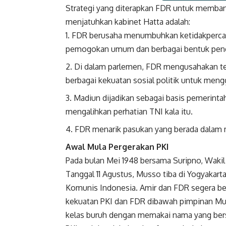
Strategi yang diterapkan FDR untuk memban
Faceboo
menjatuhkan kabinet Hatta adalah:
FDR berusaha menumbuhkan ketidakpercay
pemogokan umum dan berbagai bentuk pen
Di dalam parlemen, FDR mengusahakan t
berbagai kekuatan sosial politik untuk meng
Madiun dijadikan sebagai basis pemerinta
mengalihkan perhatian TNI kala itu.
FDR menarik pasukan yang berada dalam 
Awal Mula Pergerakan PKI
Pada bulan Mei 1948 bersama Suripno, Wakil
Tanggal 11 Agustus, Musso tiba di Yogyakart
Komunis Indonesia. Amir dan FDR segera b
kekuatan PKI dan FDR dibawah pimpinan Mus
kelas buruh dengan memakai nama yang berse