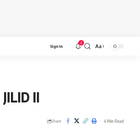
2
Aa
Sign In
Font
Resizer
LID II
4 Min Read
Share