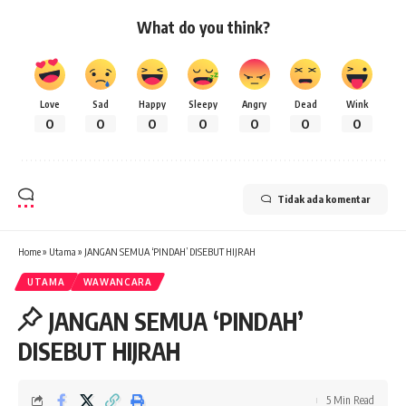
What do you think?
Love
Sad
Happy
Sleepy
Angry
Dead
Wink
0
0
0
0
0
0
0
Tidak ada komentar
Home
»
Utama
»
JANGAN SEMUA ‘PINDAH’ DISEBUT HIJRAH
UTAMA
WAWANCARA
JANGAN SEMUA ‘PINDAH’
DISEBUT HIJRAH
5 Min Read