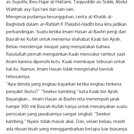
as-Suyuthi, Ibnu Hajar al-Haitami, Taqiyuddin as-Subki, Abdul
Wahhab asy-Sya’rani dan lain-lain.
Mengenai pudarnya kesungguhan, cerita al-Khatib al-
Baghdadi dalam
ar-Rahlah fi Thalabil-Hadîts
bisa kita jadikan
perbandingan. Suatu ketika Imam Hasan al-Bashri pergi dari
Basrah ke Kufah untuk menemui shahabat Kaab bin Ajrah.
Beliau mendengar riwayat yang menyatakan bahwa
Rasulullah pernah mengizinkan Kaab mencukur rambut saat
ihram karena dipenuhi kutu. Kaab membayar tebusan untuk
hal itu. Namun, Imam Hasan tidak mengetahui bentuk
tebusannya.
“Apa denda yang engkau bayarkan ketika engkau terkena
penyakit (kutu)?” “Seekor kambing,” kata Kaab bin Ajrah.
Bayangkan… Imam Hasan al-Bashri rela menempuh jarak
hampir 300 mil Basrah-Kufah hanya untuk menanyakan suatu
persoalan yang jawabannya sangat singkat: “Seekor
kambing.” Nyaris tidak masuk akal. Dan, selain beliau, masih
ada ribuan kisah yang menggambarkan betapa luar biasanya