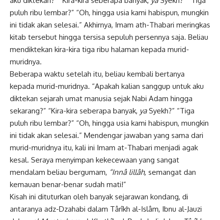
aku diktekan?” “Kira-kira seberapa banyak,
ya
Syekh?” “Tiga
puluh ribu lembar?” “Oh, hingga usia kami habispun, mungkin
ini tidak akan selesai.” Akhirnya, Imam ath-Thabari meringkas
kitab
tersebut hingga tersisa sepuluh persennya saja. Beliau
mendiktekan kira-kira tiga ribu halaman kepada murid-
muridnya.
Beberapa waktu setelah itu, beliau kembali bertanya
kepada murid-muridnya. “Apakah kalian sanggup untuk aku
diktekan sejarah umat manusia sejak Nabi Adam hingga
sekarang?” “Kira-kira seberapa banyak,
ya
Syekh?” “Tiga
puluh ribu lembar?” “Oh, hingga usia kami habispun, mungkin
ini tidak akan selesai.” Mendengar jawaban yang sama dari
murid-muridnya itu, kali ini Imam at-Thabari menjadi agak
kesal. Seraya menyimpan kekecewaan yang sangat
mendalam beliau bergumam,
“Innâ lillâh,
semangat dan
kemauan benar-benar sudah mati!”
Kisah ini dituturkan oleh banyak sejarawan kondang, di
antaranya adz-Dzahabi dalam Târîkh al-Islâm, Ibnu al-Jauzi