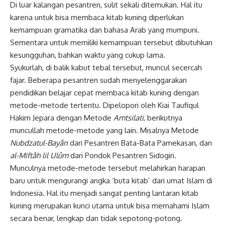
Di luar kalangan pesantren, sulit sekali ditemukan. Hal itu
karena untuk bisa membaca kitab kuning diperlukan
kemampuan gramatika dan bahasa Arab yang mumpuni.
Sementara untuk memiliki kemampuan tersebut dibutuhkan
kesungguhan, bahkan waktu yang cukup lama.
Syukurlah, di balik kabut tebal tersebut, muncul secercah
fajar. Beberapa pesantren sudah menyelenggarakan
pendidikan belajar cepat membaca kitab kuning dengan
metode-metode tertentu. Dipelopori oleh Kiai Taufiqul
Hakim Jepara dengan Metode
Amtsilati
, berikutnya
muncullah metode-metode yang lain. Misalnya Metode
Nubdzatul
-Bayân
dari Pesantren Bata-Bata Pamekasan, dan
al-Miftâh lil Ulûm
dari Pondok Pesantren Sidogiri.
Munculnya metode-metode tersebut melahirkan harapan
baru untuk mengurangi angka ‘buta kitab’ dari umat Islam di
Indonesia. Hal itu menjadi sangat penting lantaran kitab
kuning merupakan kunci utama untuk bisa memahami Islam
secara benar, lengkap dan tidak sepotong-potong.