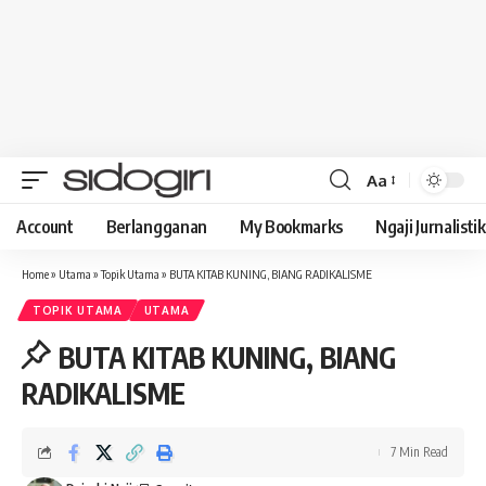
Aa
Font
Resizer
Account
Berlangganan
My Bookmarks
Ngaji Jurnalistik
Home
»
Utama
»
Topik Utama
»
BUTA KITAB KUNING, BIANG RADIKALISME
TOPIK UTAMA
UTAMA
BUTA KITAB KUNING, BIANG
RADIKALISME
7 Min Read