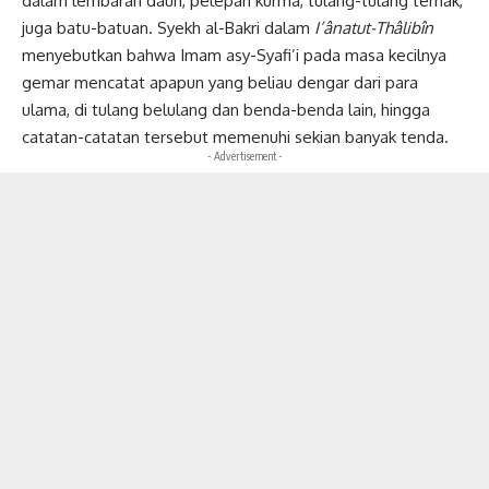
dalam lembaran daun, pelepah kurma, tulang-tulang ternak,
juga batu-batuan. Syekh al-Bakri dalam
I’ânatut-Thâlibîn
menyebutkan bahwa Imam asy-Syafi’i pada masa kecilnya
gemar mencatat apapun yang beliau dengar dari para
ulama, di tulang belulang dan benda-benda lain, hingga
catatan-catatan tersebut memenuhi sekian banyak tenda.
- Advertisement -