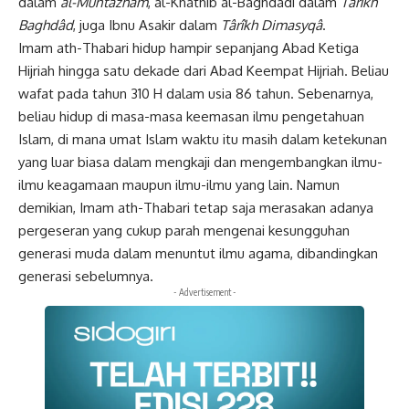
dalam
al-Muntazham
, al-Khathîb al-Baghdadi dalam
Târîkh
Baghdâd
, juga Ibnu Asakir dalam
Târîkh Dimasyqâ
.
Imam ath-Thabari hidup hampir sepanjang Abad Ketiga
Hijriah hingga satu dekade dari Abad Keempat Hijriah. Beliau
wafat pada tahun 310 H dalam usia 86 tahun. Sebenarnya,
beliau hidup di masa-masa keemasan ilmu pengetahuan
Islam, di mana umat Islam waktu itu masih dalam ketekunan
yang luar biasa dalam mengkaji dan mengembangkan ilmu-
ilmu keagamaan maupun ilmu-ilmu yang lain. Namun
demikian, Imam ath-Thabari tetap saja merasakan adanya
pergeseran yang cukup parah mengenai kesungguhan
generasi muda dalam menuntut ilmu agama, dibandingkan
generasi sebelumnya.
- Advertisement -