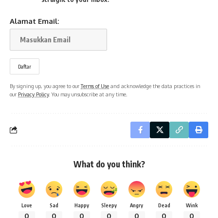
Alamat Email:
By signing up, you agree to our
Terms of Use
and acknowledge the data practices in
our
Privacy Policy
. You may unsubscribe at any time.
What do you think?
Love
Sad
Happy
Sleepy
Angry
Dead
Wink
0
0
0
0
0
0
0