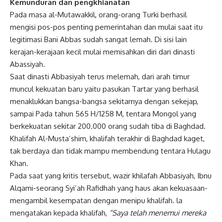
Kemunduran dan pengkhianatan
Pada masa al-Mutawakkil, orang-orang Turki berhasil
mengisi pos-pos penting pemerintahan dan mulai saat itu
legitimasi Bani Abbas sudah sangat lemah. Di sisi lain
kerajan-kerajaan kecil mulai memisahkan diri dari dinasti
Abassiyah.
Saat dinasti Abbasiyah terus melemah, dari arah timur
muncul kekuatan baru yaitu
pasukan
Tartar yang berhasil
menaklukkan bangsa-bangsa sekitarnya dengan sekejap,
sampai Pada tahun 565 H/1258 M, tentara Mongol yang
berkekuatan sekitar 200.000 orang sudah tiba di Baghdad.
Khalifah Al-Musta’shim, khalifah terakhir di Baghdad kaget,
tak berdaya dan tidak mampu membendung tentara Hulagu
Khan.
Pada saat yang kritis tersebut, wazir khilafah Abbasiyah, Ibnu
Alqami-seorang Syi’ah Rafidhah yang haus akan kekuasaan-
mengambil kesempatan dengan menipu khalifah. la
mengatakan kepada khalifah,
“Saya telah menemui mereka