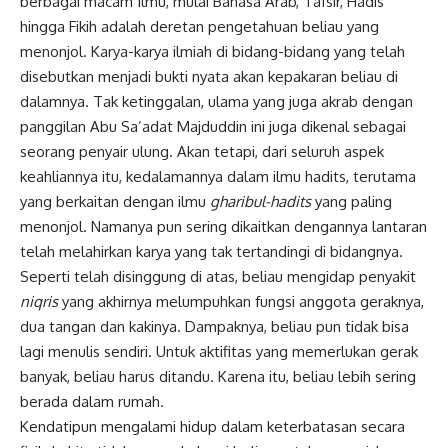
berbagai macam Ilmu, mulai Bahasa Arab, Tafsir, Hadis
hingga Fikih adalah deretan pengetahuan beliau yang
menonjol. Karya-karya ilmiah di bidang-bidang yang telah
disebutkan menjadi bukti nyata akan kepakaran beliau di
dalamnya. Tak ketinggalan, ulama yang juga akrab dengan
panggilan Abu Sa’adat Majduddin ini juga dikenal sebagai
seorang penyair ulung. Akan tetapi, dari seluruh aspek
keahliannya itu, kedalamannya dalam ilmu hadits, terutama
yang berkaitan dengan ilmu
gharibul-hadits
yang paling
menonjol. Namanya pun sering dikaitkan dengannya lantaran
telah melahirkan karya yang tak tertandingi di bidangnya.
Seperti telah disinggung di atas, beliau mengidap penyakit
niqris
yang akhirnya melumpuhkan fungsi anggota geraknya,
dua tangan dan kakinya. Dampaknya, beliau pun tidak bisa
lagi menulis sendiri. Untuk aktifitas yang memerlukan gerak
banyak, beliau harus ditandu. Karena itu, beliau lebih sering
berada dalam rumah.
Kendatipun mengalami hidup dalam keterbatasan secara