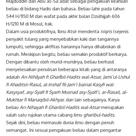
Majduddin dan Abu as-Sa’adat sebagai pengakuan
keahlian
beliau
di bidang Hadis dan bahasa. Beliau lahir pada tahun
544 H/1150 M dan wafat pada akhir bulan Dzulhijjah 606
H/1210 M di Mosul, Irak.
Dalam usia produktifnya, Ibnu Atsir menderita
niqris
(sejenis
penyakit tulang yang menyebabkan kaki dan tangannya
lumpuh), sehingga aktfitas hariannya hanya dihabiskan di
rumah. Meskipun begitu, beliau semakin produktif berkarya.
Dengan dibantu oleh murid-muridnya, beliau berhasil
menyelesaikan penulisan beberapa kitab yang di antaranya
adalah
An-Nihâyah fi Gharîbil-Hadits wal-Atsar, Jami’ul-Ushul
fi Ahaditsir-Rasul, al-Inshaf fil-Jam’i bainal-Kasyfi wal-
Kasysyaf, asy-Syafi fi Syarh Musnad asy-Syafi’i, ar-Rasail, al-
Mukhtar fi Manaqibil-Akhyar,
dan lain sebagainya. Karya
beliau
An-Nihayah fi Gharibil-Hadits wal-Atsar
merupakan
salah satu rujukan utama cabang ilmu
gharibul-hadits.
Sejak dini, beliau memasuki dunia ilmu dengan penuh
semangat. Ini sesuai pengakuan beliau dalam pengantar