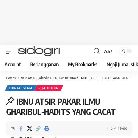
Aa
Font
Resizer
Account
Berlangganan
My Bookmarks
Ngaji Jurnalistik
Home
»
Dunia Islam
»
Rijaluddin
»
IBNU ATSIR PAKAR ILMU GHARIBUL-HADITS YANG CACAT
DUNIA ISLAM
RIJALUDDIN
IBNU ATSIR PAKAR ILMU
GHARIBUL-HADITS YANG CACAT
6 Min Read