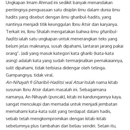
Ungkapan Imam Ahmad ini sedikit banyak menandakan
pentingnya penguasaan satu disiplin ilmu dalam dunia
ilmu
hadits
yang disebut dengan ilmu gharibul-hadits, yang
nantinya menjadi titik keunggulan Ibnu Atsir dan karyanya.
Terkait ini, Ibnu Shalah mengatakan bahwa ilmu
gharibul-
hadits
ialah satu ungkapan untuk menerangkan teks yang
belum jelas maknanya, susah dipahami, lantaran jarang pakai
orang”. Jadi yang masuk kategori kata gharib (kata-kata
asing) adalah kata yang sudah termarjinalkan pemakaiannya,
sulit dipahami, tidak terbiasa didengar oleh telinga.
Gampangnya, tidak viral.
An-Nihayah fi Gharibil-Haditsi wal Atsar
itulah nama kitab
susunan Ibnu Atsir dalam masalah ini. Sebagaimana
namanya, An-Nihayah (puncak), kitab ini kandungannya kaya,
sangat mencukupi dan memadai untuk menjadi jembatan
memahami kata-kata sulit yang terdapat dalam hadis,
sebab telah mengkompromikan dengan kitab-kitab
sebelumnya plus tambahan dari beliau sendiri. Selain itu,