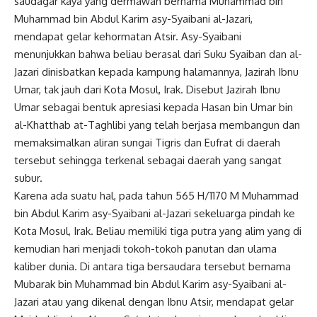
saudagar kaya yang dermawan bernama Muhammad bin
Muhammad bin Abdul Karim asy-Syaibani al-Jazari,
mendapat gelar kehormatan Atsir. Asy-Syaibani
menunjukkan bahwa beliau berasal dari Suku Syaiban dan al-
Jazari dinisbatkan kepada kampung halamannya, Jazirah Ibnu
Umar, tak jauh dari Kota Mosul, Irak. Disebut Jazirah Ibnu
Umar sebagai bentuk apresiasi kepada Hasan bin Umar bin
al-Khatthab at-Taghlibi yang telah berjasa membangun dan
memaksimalkan aliran sungai Tigris dan Eufrat di daerah
tersebut sehingga terkenal sebagai daerah yang sangat
subur.
Karena ada suatu hal, pada tahun 565 H/1170 M Muhammad
bin Abdul Karim asy-Syaibani al-Jazari sekeluarga pindah ke
Kota Mosul, Irak. Beliau memiliki tiga putra yang alim yang di
kemudian hari menjadi tokoh-tokoh panutan dan ulama
kaliber dunia. Di antara tiga bersaudara tersebut bernama
Mubarak bin Muhammad bin Abdul Karim asy-Syaibani al-
Jazari atau yang dikenal dengan Ibnu Atsir, mendapat gelar