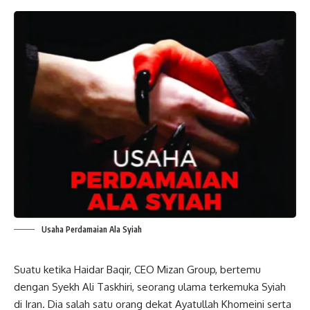
Usaha Perdamaian Ala Syiah
Suatu ketika Haidar Baqir, CEO Mizan Group, bertemu
dengan Syekh Ali Taskhiri, seorang ulama terkemuka Syiah
di Iran. Dia salah satu orang dekat Ayatullah Khomeini serta