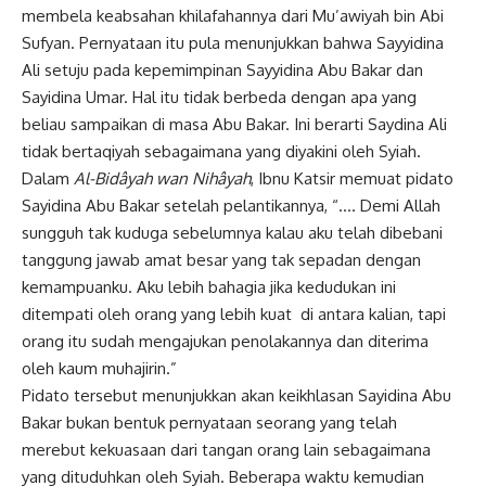
membela keabsahan khilafahannya dari Mu’awiyah bin Abi
Sufyan. Pernyataan itu pula menunjukkan bahwa Sayyidina
Ali setuju pada kepemimpinan Sayyidina Abu Bakar dan
Sayidina Umar. Hal itu tidak berbeda dengan apa yang
beliau sampaikan di masa Abu Bakar. Ini berarti Saydina Ali
tidak bertaqiyah sebagaimana yang diyakini oleh Syiah.
Dalam
Al-Bidâyah wan Nihâyah
, Ibnu Katsir memuat pidato
Sayidina Abu Bakar setelah pelantikannya, “…. Demi Allah
sungguh tak kuduga sebelumnya kalau aku telah dibebani
tanggung jawab amat besar yang tak sepadan dengan
kemampuanku. Aku lebih bahagia jika kedudukan ini
ditempati oleh orang yang lebih kuat di antara kalian, tapi
orang itu sudah mengajukan penolakannya dan diterima
oleh kaum muhajirin.”
Pidato tersebut menunjukkan akan keikhlasan Sayidina Abu
Bakar bukan bentuk pernyataan seorang yang telah
merebut kekuasaan dari tangan orang lain sebagaimana
yang dituduhkan oleh Syiah. Beberapa waktu kemudian