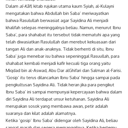
Dalam
al-Kâfi
, kitab rujukan utama kaum Syiah, al-Kulayni
mengatakan bahwa Abdullah bin Saba’ meriwayatkan
bahwa Rasulullah berwasiat agar Sayidina Ali menjadi
khalifah selepas meninggalnya beliau. Namun, menurut Ibnu
Saba’, para shahabat itu tersebut tidak mematuhi apa yang
telah diwasiatkan Rasulullah dan merebut kekuasaan dari
tangan Ali dan anak-anaknya. Tidak berhenti di situ, Ibnu
Saba’ juga menebar isu bahwa sepeninggal Rasuullah, para
shahabat kembali menjadi kafir kecuali tiga orang yaitu
Miqdad bin al-Aswad, Abu Dar alGhifari dan Salman al-Farisi.
‘Gosip’ itu terus dilancarkan Ibnu Saba’ hingga sampai pada
pengkultusan Sayidina Ali. Tidak heran jika para pengikut
Ibnu Saba’ ini sampai mempunyai kepercayaan bahwa dalam
diri Sayidina Ali terdapat unsur ketuhanan. Sayidina Ali
merupakan sosok yang membawa awan, petir adalah
suaranya dan kilat adalah alamatnya.
Ketika ‘gosip’ Ibnu Saba’ didengar oleh Sayidina Ali, beliau
sangat marah dan segera memanggilnya. Ketika bertemu