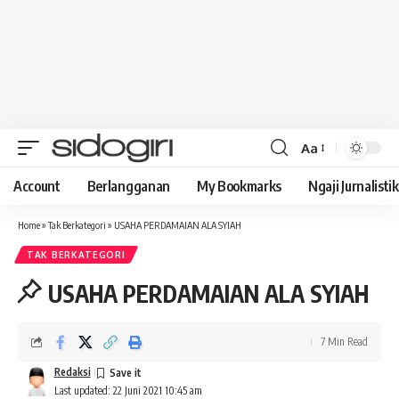
Aa
Font
Resizer
Account
Berlangganan
My Bookmarks
Ngaji Jurnalistik
Home
»
Tak Berkategori
»
USAHA PERDAMAIAN ALA SYIAH
TAK BERKATEGORI
USAHA PERDAMAIAN ALA SYIAH
7 Min Read
Redaksi
Last updated: 22 Juni 2021 10:45 am