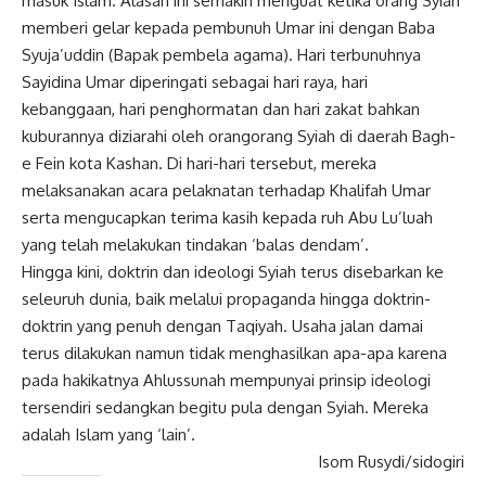
masuk Islam. Alasan ini semakin menguat ketika orang Syiah
memberi gelar kepada pembunuh Umar ini dengan Baba
Syuja’uddin (Bapak pembela agama). Hari terbunuhnya
Sayidina Umar diperingati sebagai hari raya, hari
kebanggaan, hari penghormatan dan hari zakat bahkan
kuburannya diziarahi oleh orangorang Syiah di daerah Bagh-
e Fein kota Kashan. Di hari-hari tersebut, mereka
melaksanakan acara pelaknatan terhadap Khalifah Umar
serta mengucapkan terima kasih kepada ruh Abu Lu’luah
yang telah melakukan tindakan ‘balas dendam’.
Hingga kini, doktrin dan ideologi Syiah terus disebarkan ke
seleuruh dunia, baik melalui propaganda hingga doktrin-
doktrin yang penuh dengan Taqiyah. Usaha jalan damai
terus dilakukan namun tidak menghasilkan apa-apa karena
pada hakikatnya Ahlussunah mempunyai prinsip ideologi
tersendiri sedangkan begitu pula dengan Syiah. Mereka
adalah Islam yang ‘lain’.
Isom Rusydi/sidogiri