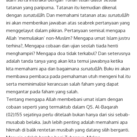
tatanan yang paripurna. Tatanan itu kemudian dikenal
dengan
sunatullâh
. Dan memahami tatanan atau
sunatullâh
ini akan memberikan jawaban atas seabrek pertanyaan yang
menggelayut dalam pikiran. Pertanyaan semisal mengapa
Allah ‘memuliakan’ non-Muslim? Mengapa umat Islam justru
terhina?, Mengapa cobaan dan ujian seolah tiada henti
menghampiri? Mengapa doa tidak terkabul? Dan seterusnya
adalah tanda tanya yang akan kita temui jawabnya ketika
kita memahami apa dan bagaimana
sunatullâh
. Buku ini akan
membawa pembaca pada pemahaman utuh mengeni hal itu
serta meminimalisir kerancuan salah faham yang dapat
mengantar pada faham yang salah.
Tentang mengapa Allah membebani umat islam dengan
cobaan seperti yang termaktub dalam QS. Al-Baqarah
(02):155 sejatinya perlu ditelaah bukan hanya dari sisi sebab-
musabab belaka. Jauh lebih penting adalah memahami apa
hikmah di balik rentetan musibah yang datang silih berganti.