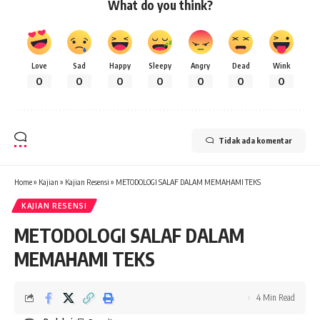
What do you think?
Love
Sad
Happy
Sleepy
Angry
Dead
Wink
0
0
0
0
0
0
0
Tidak ada komentar
Home
»
Kajian
»
Kajian Resensi
»
METODOLOGI SALAF DALAM MEMAHAMI TEKS
KAJIAN RESENSI
METODOLOGI SALAF DALAM
MEMAHAMI TEKS
4 Min Read