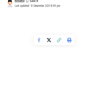
Redaksi
Last updated: 12 Desember 2021 8:09 pm
Metodologi salaf Dalam Memahami Teks
ISLAM adalah sebuah tatanan dan aturan. Mengatur perilaku
manusia dan menegakkan urusan keumatan adalah inti dari