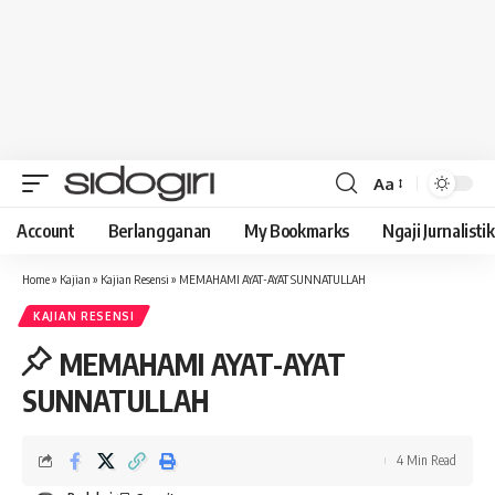
Aa
Font
Resizer
Account
Berlangganan
My Bookmarks
Ngaji Jurnalistik
Home
»
Kajian
»
Kajian Resensi
»
MEMAHAMI AYAT-AYAT SUNNATULLAH
KAJIAN RESENSI
MEMAHAMI AYAT-AYAT
SUNNATULLAH
4 Min Read