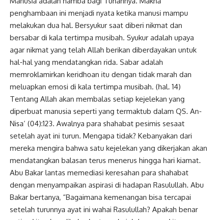
Manusia adalah hamba bagi Tuhannya. Makna
penghambaan ini menjadi nyata ketika manusi mampu
melakukan dua hal.
Bersyukur saat diberi nikmat dan
bersabar
di kala tertimpa musibah. Syukur adalah upaya
agar nikmat yang telah Allah berikan diberdayakan untuk
hal-hal yang mendatangkan rida. Sabar adalah
memroklamirkan keridhoan itu dengan tidak marah dan
meluapkan emosi di kala tertimpa musibah. (hal. 14)
Tentang Allah akan membalas setiap kejelekan yang
diperbuat manusia seperti yang termaktub dalam QS. An-
Nisa’ (04):123. Awalnya para shahabat pesimis sesaat
setelah ayat ini turun. Mengapa tidak? Kebanyakan dari
mereka mengira bahwa satu kejelekan yang dikerjakan akan
mendatangkan balasan terus menerus hingga hari kiamat.
Abu Bakar lantas memediasi keresahan para shahabat
dengan menyampaikan aspirasi di hadapan Rasulullah. Abu
Bakar bertanya, “Bagaimana kemenangan bisa tercapai
setelah turunnya ayat ini wahai Rasulullah? Apakah benar