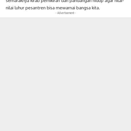
semaraknya kirab pemikiran dan pandangan hidup agar nilai-
nilai luhur pesantren bisa mewarnai bangsa kita.
- Advertisement -