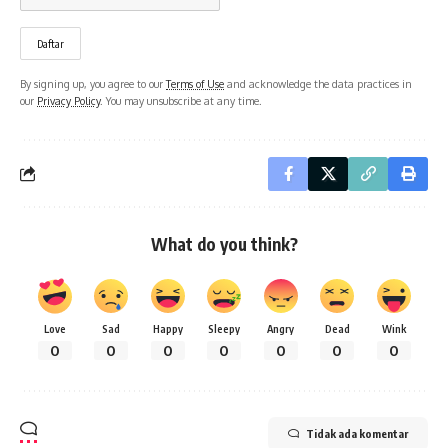
By signing up, you agree to our
Terms of Use
and acknowledge the data practices in
our
Privacy Policy
. You may unsubscribe at any time.
What do you think?
Love
Sad
Happy
Sleepy
Angry
Dead
Wink
0
0
0
0
0
0
0
Tidak ada komentar