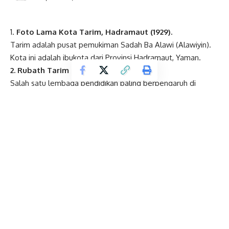
1.
Foto Lama Kota Tarim, Hadramaut (1929).
Tarim adalah pusat pemukiman Sadah Ba Alawi (Alawiyin).
Kota ini adalah ibukota dari Provinsi Hadramaut, Yaman.
2. Rubath Tarim
Salah satu lembaga pendidikan paling berpengaruh di
Tarim. Terletak di pusat kota Tarim. Didirikan pada tahun
1304 H.
- Advertisement -