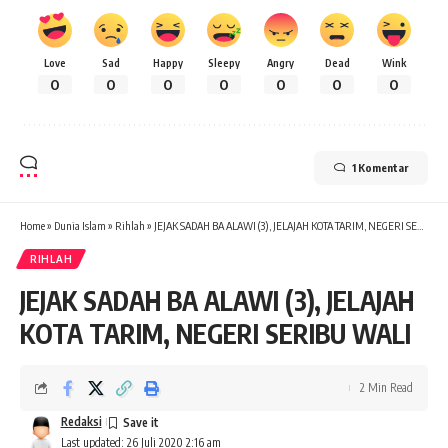
Love
Sad
Happy
Sleepy
Angry
Dead
Wink
0
0
0
0
0
0
0
1 Komentar
Home
»
Dunia Islam
»
Rihlah
»
JEJAK SADAH BA ALAWI (3), JELAJAH KOTA TARIM, NEGERI SERIBU WALI
RIHLAH
JEJAK SADAH BA ALAWI (3), JELAJAH
KOTA TARIM, NEGERI SERIBU WALI
2 Min Read
Redaksi
Last updated: 26 Juli 2020 2:16 am