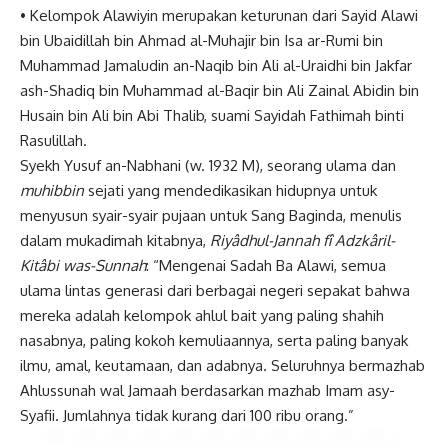
• Kelompok Alawiyin merupakan keturunan dari Sayid Alawi
bin Ubaidillah bin Ahmad al-Muhajir bin Isa ar-Rumi bin
Muhammad Jamaludin an-Naqib bin Ali al-Uraidhi bin Jakfar
ash-Shadiq bin Muhammad al-Baqir bin Ali Zainal Abidin bin
Husain bin Ali bin Abi Thalib, suami Sayidah Fathimah binti
Rasulillah.
Syekh Yusuf an-Nabhani (w. 1932 M), seorang ulama dan
muhibbin
sejati yang mendedikasikan hidupnya untuk
menyusun syair-syair pujaan untuk Sang Baginda, menulis
dalam mukadimah kitabnya,
Riyâdhul-Jannah fî Adzkâril-
Kitâbi was
-Sunnah
: “Mengenai Sadah Ba Alawi, semua
ulama lintas generasi dari berbagai negeri sepakat bahwa
mereka adalah kelompok ahlul bait yang paling shahih
nasabnya, paling kokoh kemuliaannya, serta paling banyak
ilmu, amal, keutamaan, dan adabnya. Seluruhnya bermazhab
Ahlussunah wal Jamaah berdasarkan mazhab Imam asy-
Syafii. Jumlahnya tidak kurang dari 100 ribu orang.”