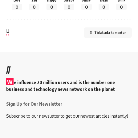
Love
Sad
Happy
Sleepy
Angry
Dead
Wink
0
0
0
0
0
0
0
Tidak ada komentar
//
W
e influence 20 million users and is the number one
business and technology news network on the planet
Sign Up for Our Newsletter
Subscribe to our newsletter to get our newest articles instantly!