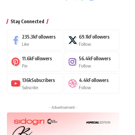
Stay Connected
235.3k
Followers
69.1k
Followers
Like
Follow
11.6k
Followers
56.4k
Followers
Pin
Follow
136k
Subscribers
4.4k
Followers
Subscribe
Follow
- Advertisement -