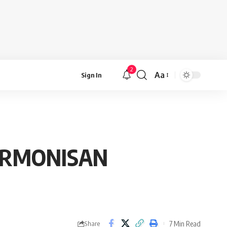
2
Aa
Sign In
Font
Resizer
RMONISAN
7 Min Read
Share