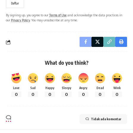
By signing up, you agree to our
Terms of Use
and acknowledge the data practices in
our
Privacy Policy
. You may unsubscribe at any time.
What do you think?
Love
Sad
Happy
Sleepy
Angry
Dead
Wink
0
0
0
0
0
0
0
Tidak ada komentar