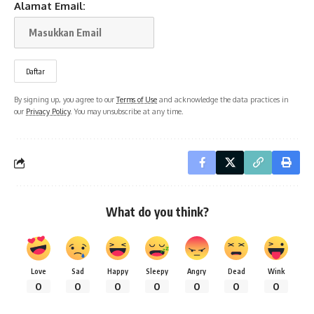
Alamat Email:
By signing up, you agree to our
Terms of Use
and acknowledge the data practices in
our
Privacy Policy
. You may unsubscribe at any time.
What do you think?
Love
Sad
Happy
Sleepy
Angry
Dead
Wink
0
0
0
0
0
0
0