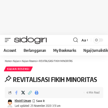
Aa
Font
Resizer
Account
Berlangganan
My Bookmarks
Ngaji Jurnalistik
Home
»
Kajian
»
Kajian Resensi
»
REVITALISASI FIKIH MINORITAS
KAJIAN RESENSI
REVITALISASI FIKIH MINORITAS
4 Min Read
Khoiril Umam
Last updated: 25 November 2020 3:51 am