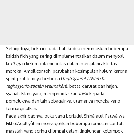
Selanjutnya, buku ini pada bab kedua merumuskan beberapa
kaidah fikih yang sering diimplementasikan dalam menyoal
ke
ribet
an kelompok minoritas dalam menjalani aktifitas
mereka. Ambil contoh, perubahan kesimpulan hukum karena
spirit problemnya berbeda (
taghayyurul ahkâm bi-
taghayyutiz-zamân walmakân
), batas darurat dan hajah,
syariah Islam yang memprioritaskan
taisîr
kepada
pemeluknya dan lain sebagainya, utamanya mereka yang
termarginalkan.
Pada akhir babnya, buku yang berjudul Shinâ’atul-Fatwâ wa
FikhulAqalliyât ini menyuguhkan beberapa rumusan contoh
masalah yang sering dijumpai dalam lingkungan kelompok