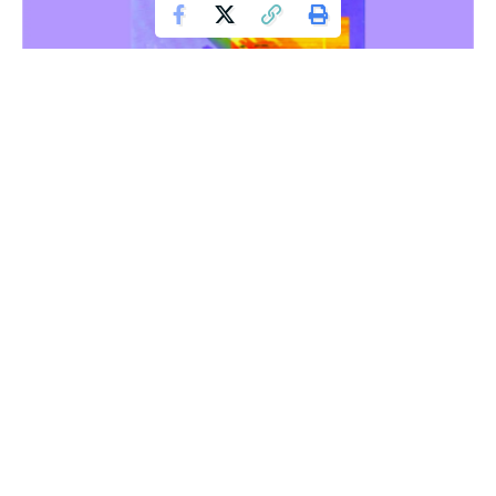
Solusi Memantapkan Tradisi Terdahulu
Sebagai sebuah keniscayaan, perbedaan akan selalu wujud
dan hadir dalam berbagai lini hidup. Seakan, perbedaan itu
diciptakan untuk menghiasi hidup dan melengkapinya, baik
yang bersifat parsial maupun esensial.
Namun begitu, kadang perbedaan oleh sebagian orang
dijadikan masalah dan dipermasalahkan. Tampaknya mereka
tidak mau menerima perbedaan sebagai keniscayan dan
kelompok yang berbeda harus dibenahi atau kalau perlu