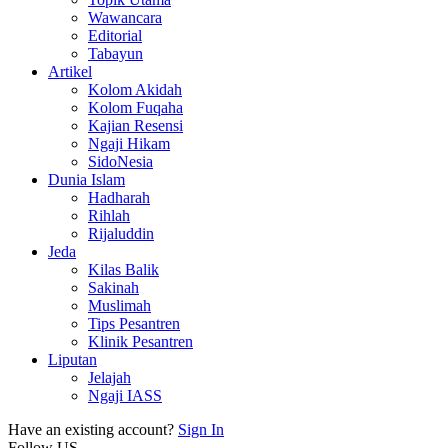
Wawancara
Editorial
Tabayun
Artikel
Kolom Akidah
Kolom Fuqaha
Kajian Resensi
Ngaji Hikam
SidoNesia
Dunia Islam
Hadharah
Rihlah
Rijaluddin
Jeda
Kilas Balik
Sakinah
Muslimah
Tips Pesantren
Klinik Pesantren
Liputan
Jelajah
Ngaji IASS
Have an existing account?
Sign In
Follow US