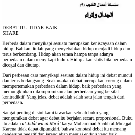
DEBAT ITU TIDAK BAIK
SHARE
Berbeda dalam menyikapi sesuatu merupakan keniscayaan dalam
hidup. Bahkan, itulah yang menyebabkan hidup menjadi hidup dan
terus berkembang. Hidup akan terasa hampa tanpa adanya
perbedaan dalam menyikapi hidup. Hidup akan statis bila perbedaan
dicegal dan ditutup.
Dari perbeaan cara menyikapi sesuatu dalam hidup ini debat muncul
dan terus berlangsung. Seakan-akan debat merupakan corong dalam
mempertemukan perbedaan dalam hidup, baik perbedaan yang
memungkinkan dikompromikan atau perbedaan yang bersifat
kontradiktif. Yang jelas, debat adalah salah satu jalan tengah dari
perbedaan.
Sangat penting di sini kami tawarkan sebuah buku yang
menguraikan debat agar debat itu berjalan secara proporsional. Buku
itu adalah
al-Jidâl wa al-Mirâ’
karya Muhammad Shalih al-Minajjat.
Karena tidak dapat dipungkiri, bahwa konotasi debat itu memang
cenderung negatif dan jarang akan menuai
ending
yang baik.