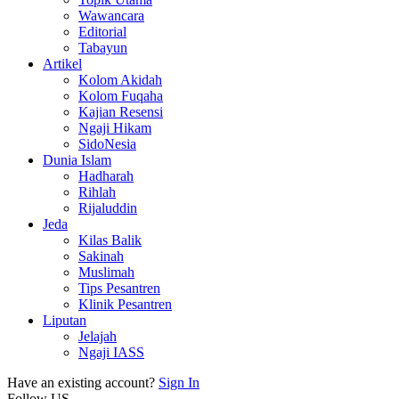
Wawancara
Editorial
Tabayun
Artikel
Kolom Akidah
Kolom Fuqaha
Kajian Resensi
Ngaji Hikam
SidoNesia
Dunia Islam
Hadharah
Rihlah
Rijaluddin
Jeda
Kilas Balik
Sakinah
Muslimah
Tips Pesantren
Klinik Pesantren
Liputan
Jelajah
Ngaji IASS
Have an existing account?
Sign In
Follow US