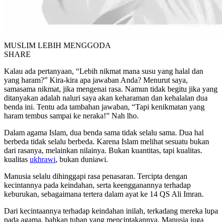
MUSLIM LEBIH MENGGODA
SHARE
Kalau ada pertanyaan, “Lebih nikmat mana susu yang halal dan
yang haram?” Kira-kira apa jawaban Anda? Menurut saya,
samasama nikmat, jika mengenai rasa. Namun tidak begitu jika yang
ditanyakan adalah naluri saya akan keharaman dan kehalalan dua
benda ini. Tentu ada tambahan jawaban, “Tapi kenikmatan yang
haram tembus sampai ke neraka!” Nah lho.
Dalam agama Islam, dua benda sama tidak selalu sama. Dua hal
berbeda tidak selalu berbeda. Karena Islam melihat sesuatu bukan
dari rasanya, melainkan nilainya. Bukan kuantitas, tapi kualitas.
kualitas
ukhrawi
, bukan duniawi.
Manusia selalu dihinggapi rasa penasaran. Tercipta dengan
kecintannya pada keindahan, serta keengganannya terhadap
keburukan, sebagaimana tertera dalam ayat ke 14 QS Ali Imran.
Dari kecintaannya terhadap keindahan inilah, terkadang mereka lupa
pada agama, bahkan tuhan yang menciptakannya. Manusia juga