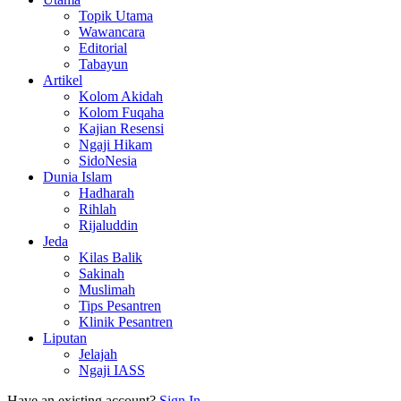
Topik Utama
Wawancara
Editorial
Tabayun
Artikel
Kolom Akidah
Kolom Fuqaha
Kajian Resensi
Ngaji Hikam
SidoNesia
Dunia Islam
Hadharah
Rihlah
Rijaluddin
Jeda
Kilas Balik
Sakinah
Muslimah
Tips Pesantren
Klinik Pesantren
Liputan
Jelajah
Ngaji IASS
Have an existing account?
Sign In