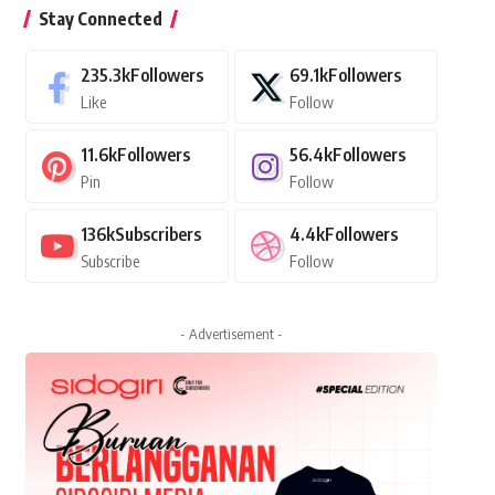
Stay Connected
235.3k
Followers
69.1k
Followers
Like
Follow
11.6k
Followers
56.4k
Followers
Pin
Follow
136k
Subscribers
4.4k
Followers
Subscribe
Follow
- Advertisement -