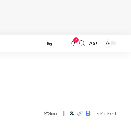
2
Aa
Sign In
Font
Resizer
4 Min Read
Share