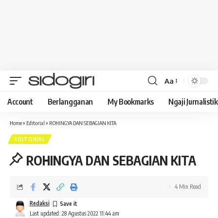
Aa
Font
Resizer
Account
Berlangganan
My Bookmarks
Ngaji Jurnalistik
Home
»
Editorial
»
ROHINGYA DAN SEBAGIAN KITA
EDITORIAL
ROHINGYA DAN SEBAGIAN KITA
4 Min Read
Redaksi
Last updated: 28 Agustus 2022 11:44 am