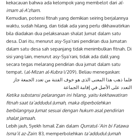
kekacauan bahwa ada kelompok yang membelot dari
al-
imam al-A’zham.
Kemudian, potensi fitnah yang demikian seiring berjalannya
waktu, sudah hilang, dan tidak ada yang perlu dikhawatirkan
bila diadakan dua pelaksanaan shalat Jumat dalam satu
desa. Dari itu, menurut asy-Sya’rani pendirian dua Jumatan
dalam satu desa sah sepanjang tidak menimbulkan fitnah. Di
sisi yang lain, menurut asy-Sya’rani, tidak ada dalil yang
secara tegas melarang pendirian dua jumat dalam satu
tempat. (
al-Mizan al-Kubra
I/209). Beliau menegaskan:
فلما ذهب هذا المعنى الذى هو خوف الفتنة من تعدد الجمعة جاز
التعدد على الأصل في إقامة الجماعة
Ketika substansi pelarangan ini hilang, yaitu kekhawatiran
fitnah saat ta’addudul-Jumah, maka diperbolehkan
berbilangnya Jumat sesuai dengan hukum asal pendirian
shalat jamaah.
Lebih jauh, Syekh Ismail Zain dalam
Qurratul-‘Ain bi Fatawa
Isma’il az-Zain
: 83, memperbolehkan
ta’addudul-Jumah