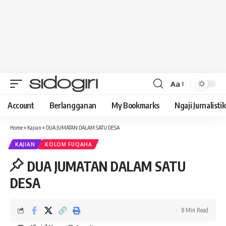
Aa
Font
Resizer
Account
Berlangganan
My Bookmarks
Ngaji Jurnalistik
Home
»
Kajian
»
DUA JUMATAN DALAM SATU DESA
KAJIAN
KOLOM FUQAHA
DUA JUMATAN DALAM SATU
DESA
8 Min Read