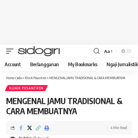
Aa
Font
Resizer
Account
Berlangganan
My Bookmarks
Ngaji Jurnalistik
Home
»
Jeda
»
Klinik Pesantren
»
MENGENAL JAMU TRADISIONAL & CARA MEMBUATNYA
KLINIK PESANTREN
MENGENAL JAMU TRADISIONAL &
CARA MEMBUATNYA
4 Min Read