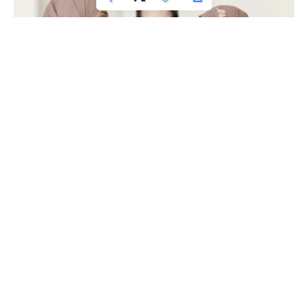
Seorang lelaki pulang ke rumahnya dalam keadaan bahagia.
Pasalnya dia mendapatkan bonus dari direktur di
perusahaannya karena semua pekerjaannya sesuai dengan
deadline yang telah ditetapkan oleh direkturnya. Bukan
hanya itu, dia juga mendapatkan cuti beberapa hari agar bisa
beristirahat sejenak setelah menyelesaikan pekerjaan berat