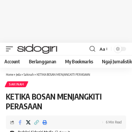
Aa
Font
Resizer
Account
Berlangganan
My Bookmarks
Ngaji Jurnalistik
Home
»
Jeda
»
Sakinah
»
KETIKA BOSAN MENJANGKITI PERASAAN
SAKINAH
KETIKA BOSAN MENJANGKITI
PERASAAN
6 Min Read