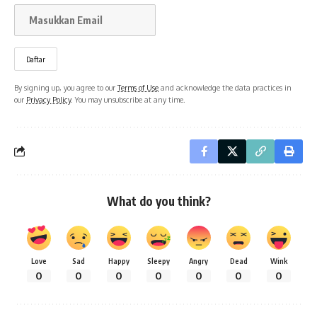
By signing up, you agree to our
Terms of Use
and acknowledge the data practices in
our
Privacy Policy
. You may unsubscribe at any time.
What do you think?
Love
Sad
Happy
Sleepy
Angry
Dead
Wink
0
0
0
0
0
0
0