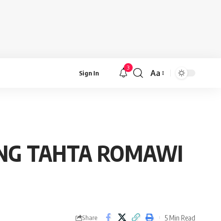
3
Aa
Sign In
Font
Resizer
NG TAHTA ROMAWI
5 Min Read
Share