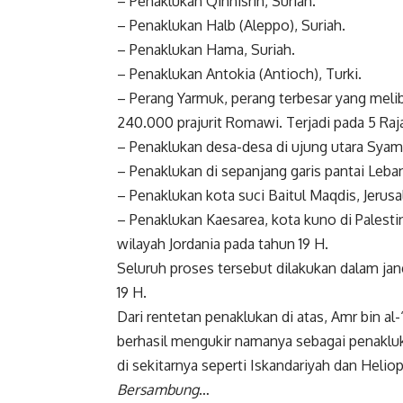
– Penaklukan Qinnisrin, Suriah.
– Penaklukan Halb (Aleppo), Suriah.
– Penaklukan Hama, Suriah.
– Penaklukan Antokia (Antioch), Turki.
– Perang Yarmuk, perang terbesar yang mel
240.000 prajurit Romawi. Terjadi pada 5 Raja
– Penaklukan desa-desa di ujung utara Syam 
– Penaklukan di sepanjang garis pantai Leba
– Penaklukan kota suci Baitul Maqdis, Jerus
– Penaklukan Kaesarea, kota kuno di Palest
wilayah Jordania pada tahun 19 H.
Seluruh proses tersebut dilakukan dalam jan
19 H.
Dari rentetan penaklukan di atas, Amr bin a
berhasil mengukir namanya sebagai penakluk
di sekitarnya seperti Iskandariyah dan Helio
Bersambung
…