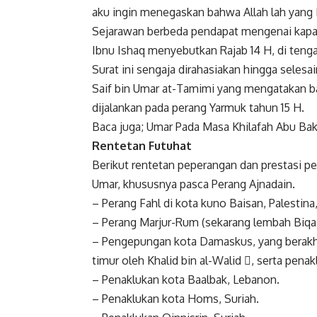
aku ingin menegaskan bahwa Allah lah yang
Sejarawan berbeda pendapat mengenai kapan
Ibnu Ishaq menyebutkan Rajab 14 H, di te
Surat ini sengaja dirahasiakan hingga seles
Saif bin Umar at-Tamimi yang mengatakan b
dijalankan pada perang Yarmuk tahun 15 H.
Baca juga;
Umar Pada Masa Khilafah Abu Bak
Rentetan Futuhat
Berikut rentetan peperangan dan prestasi p
Umar, khususnya pasca Perang Ajnadain.
– Perang Fahl di kota kuno Baisan, Palestina
– Perang Marjur-Rum (sekarang lembah Biqa
– Pengepungan kota Damaskus, yang berakhi
timur oleh Khalid bin al-Walid , serta pena
– Penaklukan kota Baalbak, Lebanon.
– Penaklukan kota Homs, Suriah.