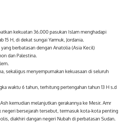
ibatkan kekuatan 36.000 pasukan Islam menghadapi
b 15 H, di dekat sungai Yarmuk, Jordania.
yang berbatasan dengan Anatolia (Asia Kecil)
non dan Palestina.
alem.
ina, sekaligus menyempurnakan kekuasaan di seluruh
gka waktu 6 tahun, terhitung pertengahan tahun 13 H s.d
l-‘Ash kemudian melanjutkan gerakannya ke Mesir. Amr
 negeri bersejarah tersebut, termasuk kota-kota penting
polis, diakhiri dangan negeri Nubah di perbatasan Sudan.