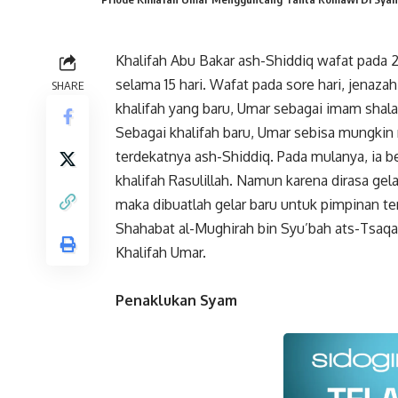
Khalifah Abu Bakar ash-Shiddiq wafat pada 21
selama 15 hari. Wafat pada sore hari, jenaza
SHARE
khalifah yang baru, Umar sebagai imam shala
Sebagai khalifah baru, Umar sebisa mungki
terdekatnya ash-Shiddiq. Pada mulanya, ia ber
khalifah Rasulillah. Namun karena dirasa gel
maka dibuatlah gelar baru untuk pimpinan te
Shahabat al-Mughirah bin Syu’bah ats-Tsaqa
Khalifah Umar.
Penaklukan Syam
Faceboo