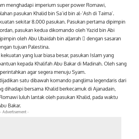
k
Twitter
Gmail
yam menghadapi imperium super power Romawi,
lahan pasukan Khalid bin Sa’id bin al-‘Ash di Taima’.
kuatan sekitar 8.000 pasukan. Pasukan pertama dipimpin
ordan, pasukan kedua dikomando oleh Yazid bin Abi
pimpin oleh Abu Ubaidah bin alJarrah  dengan sasaran
ngan tujuan Palestina.
kuatan yang luar biasa besar, pasukan Islam yang
antuan kepada Khalifah Abu Bakar di Madinah. Oleh sang
 diperintahkan agar segera menuju Syam.
ijadikan satu dibawah komando panglima legendaris dari
g dihadapi bersama Khalid berkecamuk di Ajanadain,
n Romawi luluh lantak oleh pasukan Khalid, pada waktu
bu Bakar.
- Advertisement -