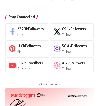
Stay Connected
235.3k
Followers
69.1k
Followers
Like
Follow
11.6k
Followers
56.4k
Followers
Pin
Follow
136k
Subscribers
4.4k
Followers
Subscribe
Follow
- Advertisement -